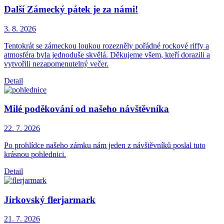
Další Zámecký pátek je za námi!
3. 8.
2026
Tentokrát se zámeckou loukou rozezněly pořádné rockové riffy a
atmosféra byla jednoduše skvělá. Děkujeme všem, kteří dorazili a
vytvořili nezapomenutelný večer.
Detail
Milé poděkování od našeho návštěvníka
22. 7.
2026
Po prohlídce našeho zámku nám jeden z návštěvníků poslal tuto
krásnou pohlednici.
Detail
Jirkovský flerjarmark
21. 7.
2026