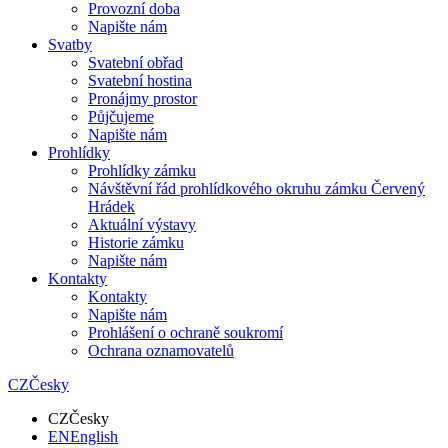
Provozní doba
Napište nám
Svatby
Svatební obřad
Svatební hostina
Pronájmy prostor
Půjčujeme
Napište nám
Prohlídky
Prohlídky zámku
Návštěvní řád prohlídkového okruhu zámku Červený
Hrádek
Aktuální výstavy
Historie zámku
Napište nám
Kontakty
Kontakty
Napište nám
Prohlášení o ochraně soukromí
Ochrana oznamovatelů
CZ
Česky
CZ
Česky
EN
English