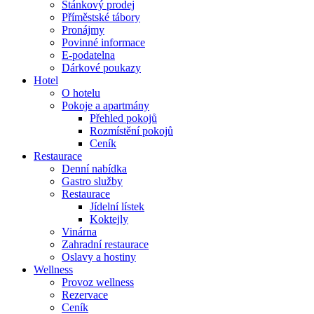
Stánkový prodej
Příměstské tábory
Pronájmy
Povinné informace
E-podatelna
Dárkové poukazy
Hotel
O hotelu
Pokoje a apartmány
Přehled pokojů
Rozmístění pokojů
Ceník
Restaurace
Denní nabídka
Gastro služby
Restaurace
Jídelní lístek
Koktejly
Vinárna
Zahradní restaurace
Oslavy a hostiny
Wellness
Provoz wellness
Rezervace
Ceník