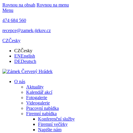
Rovnou na obsah
Rovnou na menu
Menu
474 684 560
recepce@zamek-jirkov.cz
CZ
Česky
CZ
Česky
EN
English
DE
Deutsch
O nás
Aktuality
Kalendář akcí
Fotogalerie
Videogalerie
Pracovní nabídka
Firemní nabídka
Konferenční služby
Firemní večírky
Napište nám