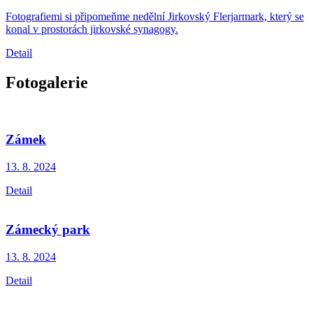
Fotografiemi si připomeňme nedělní Jirkovský Flerjarmark, který se
konal v prostorách jirkovské synagogy.
Detail
Fotogalerie
Zámek
13. 8.
2024
Detail
Zámecký park
13. 8.
2024
Detail