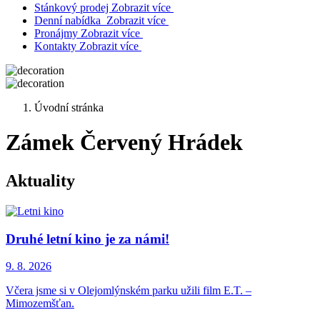
Stánkový prodej
Zobrazit více
Denní nabídka
Zobrazit více
Pronájmy
Zobrazit více
Kontakty
Zobrazit více
Úvodní stránka
Zámek Červený Hrádek
Aktuality
Druhé letní kino je za námi!
9. 8.
2026
Včera jsme si v Olejomlýnském parku užili film E.T. –
Mimozemšťan.