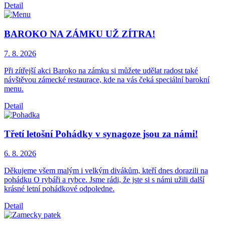
Detail
BAROKO NA ZÁMKU UŽ ZÍTRA!
7. 8.
2026
Při zítřejší akci Baroko na zámku si můžete udělat radost také
návštěvou zámecké restaurace, kde na vás čeká speciální barokní
menu.
Detail
Třetí letošní Pohádky v synagoze jsou za námi!
6. 8.
2026
Děkujeme všem malým i velkým divákům, kteří dnes dorazili na
pohádku O rybáři a rybce. Jsme rádi, že jste si s námi užili další
krásné letní pohádkové odpoledne.
Detail