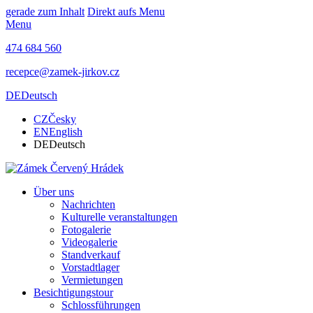
gerade zum Inhalt
Direkt aufs Menu
Menu
474 684 560
recepce@zamek-jirkov.cz
DE
Deutsch
CZ
Česky
EN
English
DE
Deutsch
Über uns
Nachrichten
Kulturelle veranstaltungen
Fotogalerie
Videogalerie
Standverkauf
Vorstadtlager
Vermietungen
Besichtigungstour
Schlossführungen