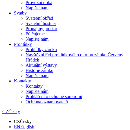
Provozní doba
Napište nám
Svatby
Svatební obřad
Svatební hostina
Pronájmy prostor
Půjčujeme
Napište nám
Prohlídky
Prohlídky zámku
Návštěvní řád prohlídkového okruhu zámku Červený
Hrádek
Aktuální výstavy
Historie zámku
Napište nám
Kontakty
Kontakty
Napište nám
Prohlášení o ochraně soukromí
Ochrana oznamovatelů
CZ
Česky
CZ
Česky
EN
English