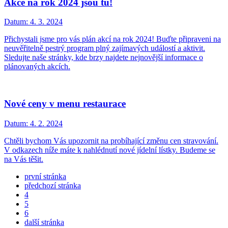
Akce na rok 2024 jsou tu!
Datum:
4. 3. 2024
Přichystali jsme pro vás plán akcí na rok 2024! Buďte připraveni na
neuvěřitelně pestrý program plný zajímavých událostí a aktivit.
Sledujte naše stránky, kde brzy najdete nejnovější informace o
plánovaných akcích.
Nové ceny v menu restaurace
Datum:
4. 2. 2024
Chtěli bychom Vás upozornit na probíhající změnu cen stravování.
V odkazech níže máte k nahlédnutí nové jídelní lístky. Budeme se
na Vás těšit.
první stránka
předchozí stránka
4
5
6
další stránka