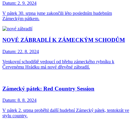
Datum:
2. 9. 2024
V pátek 30. srpna jsme zakončili léto posledním hudebním
Zámeckým pátkem.
NOVÉ ZÁBRADLÍ K ZÁMECKÝM SCHODŮM
Datum:
22. 8. 2024
Venkovní schodiště vedoucí od břehu zámeckého rybníku k
Červenému Hrádku má nové dřevěné zábradlí.
Zámecký pátek: Red Country Session
Datum:
8. 8. 2024
V pátek 2. srpna proběhl další hudební Zámecký pátek, tentokrát ve
stylu country.