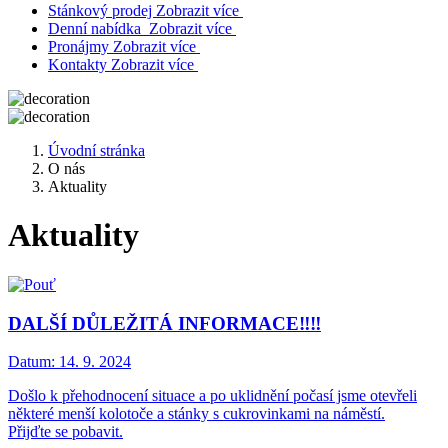
Stánkový prodej
Zobrazit více
Denní nabídka
Zobrazit více
Pronájmy
Zobrazit více
Kontakty
Zobrazit více
Úvodní stránka
O nás
Aktuality
Aktuality
DALŠÍ DŮLEŽITÁ INFORMACE‼️‼️
Datum:
14. 9. 2024
Došlo k přehodnocení situace a po uklidnění počasí jsme otevřeli
některé menší kolotoče a stánky s cukrovinkami na náměstí.
Přijďte se pobavit.