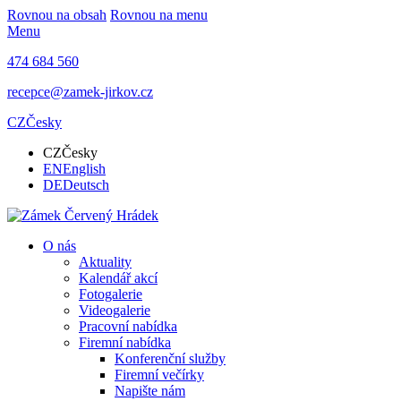
Rovnou na obsah
Rovnou na menu
Menu
474 684 560
recepce@zamek-jirkov.cz
CZ
Česky
CZ
Česky
EN
English
DE
Deutsch
O nás
Aktuality
Kalendář akcí
Fotogalerie
Videogalerie
Pracovní nabídka
Firemní nabídka
Konferenční služby
Firemní večírky
Napište nám