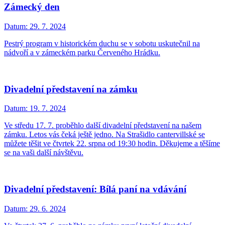
Zámecký den
Datum:
29. 7. 2024
Pestrý program v historickém duchu se v sobotu uskutečnil na
nádvoří a v zámeckém parku Červeného Hrádku.
Divadelní představení na zámku
Datum:
19. 7. 2024
Ve středu 17. 7. proběhlo další divadelní představení na našem
zámku. Letos vás čeká ještě jedno. Na Strašidlo cantervillské se
můžete těšit ve čtvrtek 22. srpna od 19:30 hodin. Děkujeme a těšíme
se na vaši další návštěvu.
Divadelní představení: Bílá paní na vdávání
Datum:
29. 6. 2024