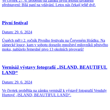
Ve čtvrtek 27. 6. proběhlo na zámku první letošní divadelní
představení: Bílá paní na vdávání. Letos nás čekají ještě dvě.
Pivní festival
Datum:
29. 6. 2024
Úspěch měl i 2. ročník Pivního festivalu na Červeném Hrádku. Na
zámecké louce, kam v sobotu dorazilo množství milovníků pěnivého
moku, nabízelo řemeslné pivo 13 okolních pivovarů!
Vernisáž výstavy fotografií „ISLAND, BEAUTIFUL
LAND“
Datum:
29. 6. 2024
Ve čtvrtek proběhla na zámku vernisáž k výstavě fotografií Venduly
Hurtové „ISLAND, BEAUTIFUL LAND“.