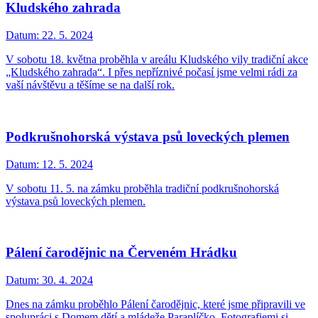
Kludského zahrada
Datum:
22. 5. 2024
V sobotu 18. května proběhla v areálu Kludského vily tradiční akce
„Kludského zahrada“. I přes nepříznivé počasí jsme velmi rádi za
vaší návštěvu a těšíme se na další rok.
Podkrušnohorská výstava psů loveckých plemen
Datum:
12. 5. 2024
V sobotu 11. 5. na zámku proběhla tradiční podkrušnohorská
výstava psů loveckých plemen.
Pálení čarodějnic na Červeném Hrádku
Datum:
30. 4. 2024
Dnes na zámku proběhlo Pálení čarodějnic, které jsme připravili ve
spolupráci s Domem dětí a mládeže Paraplíčko. Fotografiemi si