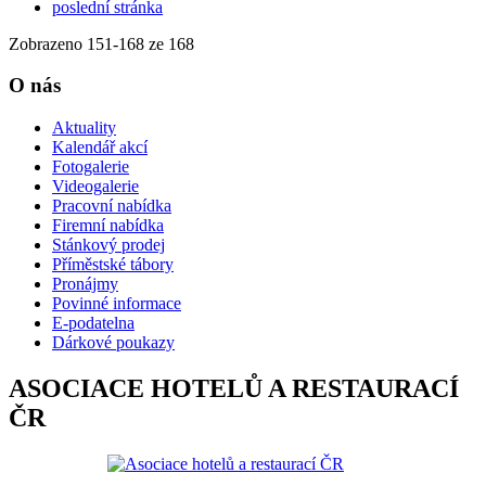
poslední stránka
Zobrazeno
151
-
168
ze 168
O nás
Aktuality
Kalendář akcí
Fotogalerie
Videogalerie
Pracovní nabídka
Firemní nabídka
Stánkový prodej
Příměstské tábory
Pronájmy
Povinné informace
E-podatelna
Dárkové poukazy
ASOCIACE HOTELŮ A RESTAURACÍ
ČR