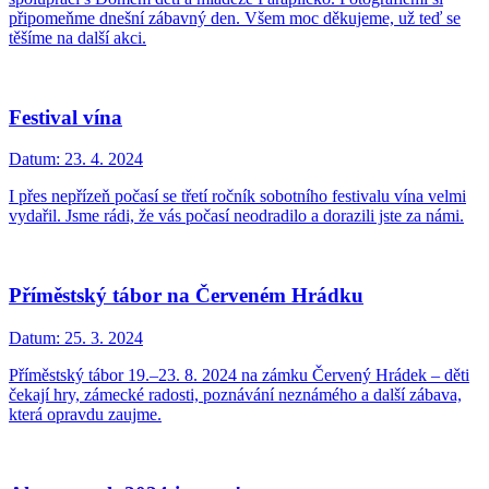
připomeňme dnešní zábavný den. Všem moc děkujeme, už teď se
těšíme na další akci.
Festival vína
Datum:
23. 4. 2024
I přes nepřízeň počasí se třetí ročník sobotního festivalu vína velmi
vydařil. Jsme rádi, že vás počasí neodradilo a dorazili jste za námi.
Příměstský tábor na Červeném Hrádku
Datum:
25. 3. 2024
Příměstský tábor 19.–23. 8. 2024 na zámku Červený Hrádek – děti
čekají hry, zámecké radosti, poznávání neznámého a další zábava,
která opravdu zaujme.