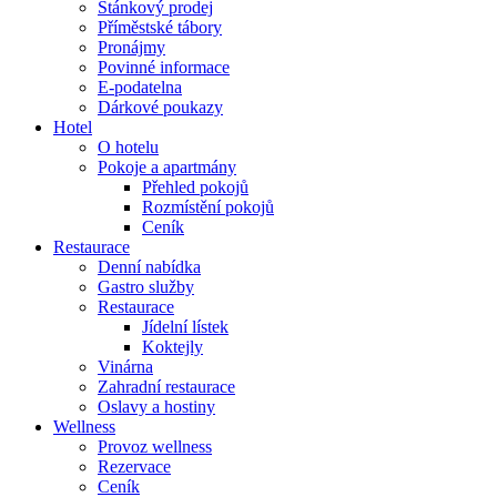
Stánkový prodej
Příměstské tábory
Pronájmy
Povinné informace
E-podatelna
Dárkové poukazy
Hotel
O hotelu
Pokoje a apartmány
Přehled pokojů
Rozmístění pokojů
Ceník
Restaurace
Denní nabídka
Gastro služby
Restaurace
Jídelní lístek
Koktejly
Vinárna
Zahradní restaurace
Oslavy a hostiny
Wellness
Provoz wellness
Rezervace
Ceník