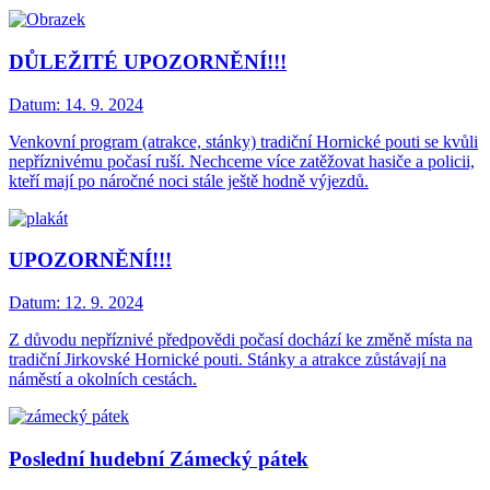
DŮLEŽITÉ UPOZORNĚNÍ!!!
Datum:
14. 9. 2024
Venkovní program (atrakce, stánky) tradiční Hornické pouti se kvůli
nepříznivému počasí ruší. Nechceme více zatěžovat hasiče a policii,
kteří mají po náročné noci stále ještě hodně výjezdů.
UPOZORNĚNÍ!!!
Datum:
12. 9. 2024
Z důvodu nepříznivé předpovědi počasí dochází ke změně místa na
tradiční Jirkovské Hornické pouti. Stánky a atrakce zůstávají na
náměstí a okolních cestách.
Poslední hudební Zámecký pátek