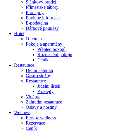
Stánkový prodej
Příměstské tábory
Pronájmy
Povinné informace
E-podatelna
Dárkové poukazy
Hotel
O hotelu
Pokoje a apartmány
Přehled pokojů
Rozmístění pokojů
Ceník
Restaurace
Denní nabídka
Gastro služby
Restaurace
Jídelní lístek
Koktejly
Vinárna
Zahradní restaurace
Oslavy a hostiny
Wellness
Provoz wellness
Rezervace
Ceník