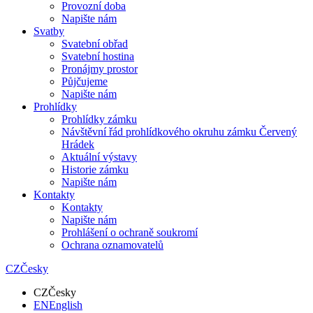
Provozní doba
Napište nám
Svatby
Svatební obřad
Svatební hostina
Pronájmy prostor
Půjčujeme
Napište nám
Prohlídky
Prohlídky zámku
Návštěvní řád prohlídkového okruhu zámku Červený
Hrádek
Aktuální výstavy
Historie zámku
Napište nám
Kontakty
Kontakty
Napište nám
Prohlášení o ochraně soukromí
Ochrana oznamovatelů
CZ
Česky
CZ
Česky
EN
English