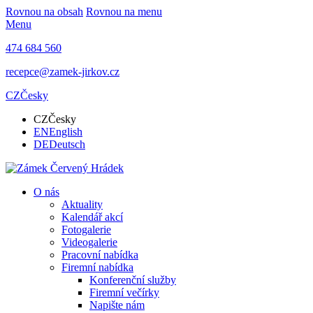
Rovnou na obsah
Rovnou na menu
Menu
474 684 560
recepce@zamek-jirkov.cz
CZ
Česky
CZ
Česky
EN
English
DE
Deutsch
O nás
Aktuality
Kalendář akcí
Fotogalerie
Videogalerie
Pracovní nabídka
Firemní nabídka
Konferenční služby
Firemní večírky
Napište nám