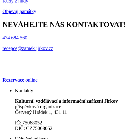
Kudy z nudy
Objevuj památky
NEVÁHEJTE NÁS KONTAKTOVAT!
474 684 560
recepce@zamek-jirkov.cz
Rezervace
online
Kontakty
Kulturní, vzdělávací a informační zařízení Jirkov
příspěvková organizace
Červený Hrádek 1, 431 11
IČ: 75068052
DIČ: CZ75068052
Užitečné odkazy