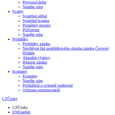
Provozní doba
Napište nám
Svatby
Svatební obřad
Svatební hostina
Pronájmy prostor
Půjčujeme
Napište nám
Prohlídky
Prohlídky zámku
Návštěvní řád prohlídkového okruhu zámku Červený
Hrádek
Aktuální výstavy
Historie zámku
Napište nám
Kontakty
Kontakty
Napište nám
Prohlášení o ochraně soukromí
Ochrana oznamovatelů
CZ
Česky
CZ
Česky
EN
English