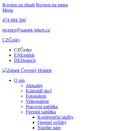
Rovnou na obsah
Rovnou na menu
Menu
474 684 560
recepce@zamek-jirkov.cz
CZ
Česky
CZ
Česky
EN
English
DE
Deutsch
O nás
Aktuality
Kalendář akcí
Fotogalerie
Videogalerie
Pracovní nabídka
Firemní nabídka
Konferenční služby
Firemní večírky
Napište nám