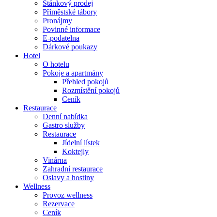
Stánkový prodej
Příměstské tábory
Pronájmy
Povinné informace
E-podatelna
Dárkové poukazy
Hotel
O hotelu
Pokoje a apartmány
Přehled pokojů
Rozmístění pokojů
Ceník
Restaurace
Denní nabídka
Gastro služby
Restaurace
Jídelní lístek
Koktejly
Vinárna
Zahradní restaurace
Oslavy a hostiny
Wellness
Provoz wellness
Rezervace
Ceník