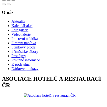
O nás
Aktuality
Kalendář akcí
Fotogalerie
Videogalerie
Pracovní nabídka
Firemní nabídka
Stánkový prodej
Příměstské tábory
Pronájmy
Povinné informace
E-podatelna
Dárkové poukazy
ASOCIACE HOTELŮ A RESTAURACÍ
ČR