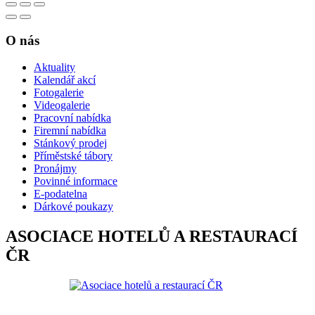
O nás
Aktuality
Kalendář akcí
Fotogalerie
Videogalerie
Pracovní nabídka
Firemní nabídka
Stánkový prodej
Příměstské tábory
Pronájmy
Povinné informace
E-podatelna
Dárkové poukazy
ASOCIACE HOTELŮ A RESTAURACÍ
ČR