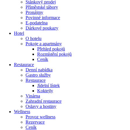
Stánkový prodej
Příměstské tábory
Pronájmy
Povinné informace
E-podatelna
Dárkové poukazy
Hotel
O hotelu
Pokoje a apartmány
Přehled pokojů
Rozmístění pokojů
Ceník
Restaurace
Denní nabídka
Gastro služby
Restaurace
Jídelní lístek
Koktejly
Vinárna
Zahradní restaurace
Oslavy a hostiny
Wellness
Provoz wellness
Rezervace
Ceník