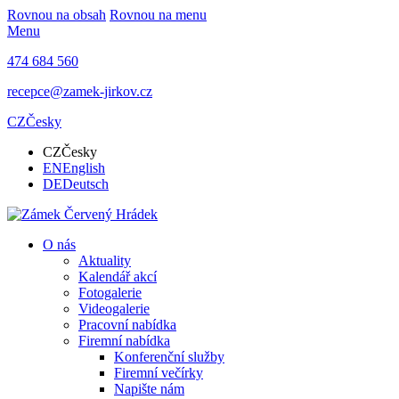
Rovnou na obsah
Rovnou na menu
Menu
474 684 560
recepce@zamek-jirkov.cz
CZ
Česky
CZ
Česky
EN
English
DE
Deutsch
O nás
Aktuality
Kalendář akcí
Fotogalerie
Videogalerie
Pracovní nabídka
Firemní nabídka
Konferenční služby
Firemní večírky
Napište nám