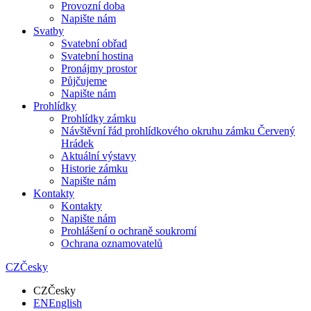
Provozní doba
Napište nám
Svatby
Svatební obřad
Svatební hostina
Pronájmy prostor
Půjčujeme
Napište nám
Prohlídky
Prohlídky zámku
Návštěvní řád prohlídkového okruhu zámku Červený
Hrádek
Aktuální výstavy
Historie zámku
Napište nám
Kontakty
Kontakty
Napište nám
Prohlášení o ochraně soukromí
Ochrana oznamovatelů
CZ
Česky
CZ
Česky
EN
English