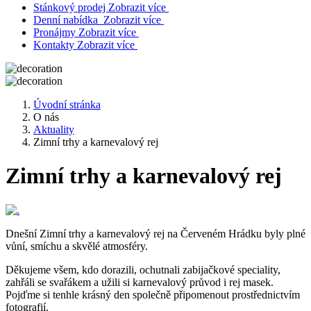
Stánkový prodej
Zobrazit více
Denní nabídka
Zobrazit více
Pronájmy
Zobrazit více
Kontakty
Zobrazit více
Úvodní stránka
O nás
Aktuality
Zimní trhy a karnevalový rej
Zimní trhy a karnevalový rej
Dnešní Zimní trhy a karnevalový rej na Červeném Hrádku byly plné
vůní, smíchu a skvělé atmosféry.
Děkujeme všem, kdo dorazili, ochutnali zabijačkové speciality,
zahřáli se svařákem a užili si karnevalový průvod i rej masek.
Pojďme si tenhle krásný den společně připomenout prostřednictvím
fotografií.