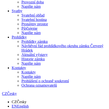
Provozní doba
Napište nám
Svatby
Svatební obřad
Svatební hostina
Pronájmy prostor
Půjčujeme
Napište nám
Prohlídky
Prohlídky zámku
Návštěvní řád prohlídkového okruhu zámku Červený
Hrádek
Aktuální výstavy
Historie zámku
Napište nám
Kontakty
Kontakty
Napište nám
Prohlášení o ochraně soukromí
Ochrana oznamovatelů
CZ
Česky
CZ
Česky
EN
English