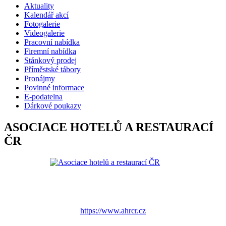
Aktuality
Kalendář akcí
Fotogalerie
Videogalerie
Pracovní nabídka
Firemní nabídka
Stánkový prodej
Příměstské tábory
Pronájmy
Povinné informace
E-podatelna
Dárkové poukazy
ASOCIACE HOTELŮ A RESTAURACÍ
ČR
https://www.ahrcr.cz