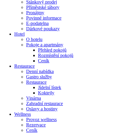
Stánkový prodej
Příměstské tábory
Pronájmy
Povinné informace
E-podatelna
Dárkové poukazy
Hotel
O hotelu
Pokoje a apartmány
Přehled pokojů
Rozmístění pokojů
Ceník
Restaurace
Denní nabídka
Gastro služby
Restaurace
Jídelní lístek
Koktejly
Vinárna
Zahradní restaurace
Oslavy a hostiny
Wellness
Provoz wellness
Rezervace
Ceník