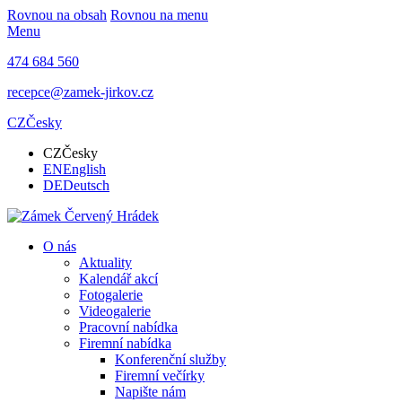
Rovnou na obsah
Rovnou na menu
Menu
474 684 560
recepce@zamek-jirkov.cz
CZ
Česky
CZ
Česky
EN
English
DE
Deutsch
O nás
Aktuality
Kalendář akcí
Fotogalerie
Videogalerie
Pracovní nabídka
Firemní nabídka
Konferenční služby
Firemní večírky
Napište nám