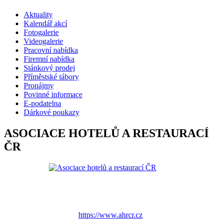
Aktuality
Kalendář akcí
Fotogalerie
Videogalerie
Pracovní nabídka
Firemní nabídka
Stánkový prodej
Příměstské tábory
Pronájmy
Povinné informace
E-podatelna
Dárkové poukazy
ASOCIACE HOTELŮ A RESTAURACÍ
ČR
https://www.ahrcr.cz