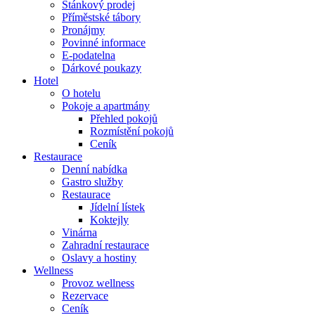
Stánkový prodej
Příměstské tábory
Pronájmy
Povinné informace
E-podatelna
Dárkové poukazy
Hotel
O hotelu
Pokoje a apartmány
Přehled pokojů
Rozmístění pokojů
Ceník
Restaurace
Denní nabídka
Gastro služby
Restaurace
Jídelní lístek
Koktejly
Vinárna
Zahradní restaurace
Oslavy a hostiny
Wellness
Provoz wellness
Rezervace
Ceník