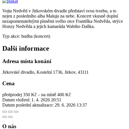
Vojta Nedvěd v Jirkovském divadle představí svou tvorbu, a to
nejen z posledního alba Maluju na nebe. Koncert vkusně doplní
nezapomenutelnými písněmi svého otce Františka Nedvěda, strýce
Honzy Nedvěda a jejich kamaráda Wabiho Daňka.
Typ akce: hudba (koncert)
Další informace
Adresa místa konání
Jirkovské divadlo, Kostelní 1736, Jirkov, 43111
Cena
předprodej 350 Kč – na místě 400 Kč
Datum vložení:
1. 4. 2026 20:51
Datum poslední aktualizace:
29. 6. 2026 13:37
O nás