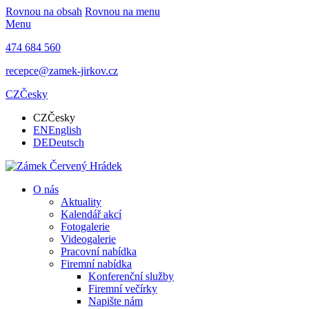
Rovnou na obsah
Rovnou na menu
Menu
474 684 560
recepce@zamek-jirkov.cz
CZ
Česky
CZ
Česky
EN
English
DE
Deutsch
O nás
Aktuality
Kalendář akcí
Fotogalerie
Videogalerie
Pracovní nabídka
Firemní nabídka
Konferenční služby
Firemní večírky
Napište nám