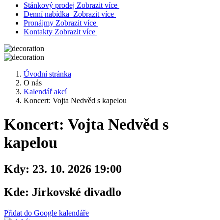
Stánkový prodej
Zobrazit více
Denní nabídka
Zobrazit více
Pronájmy
Zobrazit více
Kontakty
Zobrazit více
Úvodní stránka
O nás
Kalendář akcí
Koncert: Vojta Nedvěd s kapelou
Koncert: Vojta Nedvěd s
kapelou
Kdy:
23. 10. 2026 19:00
Kde:
Jirkovské divadlo
Přidat do Google kalendáře