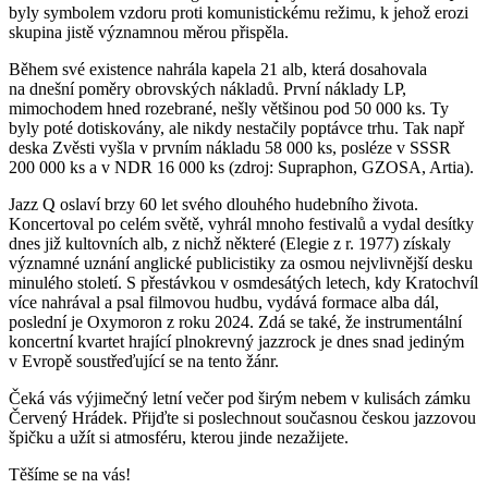
byly symbolem vzdoru proti komunistickému režimu, k jehož erozi
skupina jistě významnou měrou přispěla.
Během své existence nahrála kapela 21 alb, která dosahovala
na dnešní poměry obrovských nákladů. První náklady LP,
mimochodem hned rozebrané, nešly většinou pod 50 000 ks. Ty
byly poté dotiskovány, ale nikdy nestačily poptávce trhu. Tak např
deska Zvěsti vyšla v prvním nákladu 58 000 ks, posléze v SSSR
200 000 ks a v NDR 16 000 ks (zdroj: Supraphon, GZOSA, Artia).
Jazz Q oslaví brzy 60 let svého dlouhého hudebního života.
Koncertoval po celém světě, vyhrál mnoho festivalů a vydal desítky
dnes již kultovních alb, z nichž některé (Elegie z r. 1977) získaly
významné uznání anglické publicistiky za osmou nejvlivnější desku
minulého století. S přestávkou v osmdesátých letech, kdy Kratochvíl
více nahrával a psal filmovou hudbu, vydává formace alba dál,
poslední je Oxymoron z roku 2024. Zdá se také, že instrumentální
koncertní kvartet hrající plnokrevný jazzrock je dnes snad jediným
v Evropě soustřeďující se na tento žánr.
Čeká vás výjimečný letní večer pod širým nebem v kulisách zámku
Červený Hrádek. Přijďte si poslechnout současnou českou jazzovou
špičku a užít si atmosféru, kterou jinde nezažijete.
Těšíme se na vás!