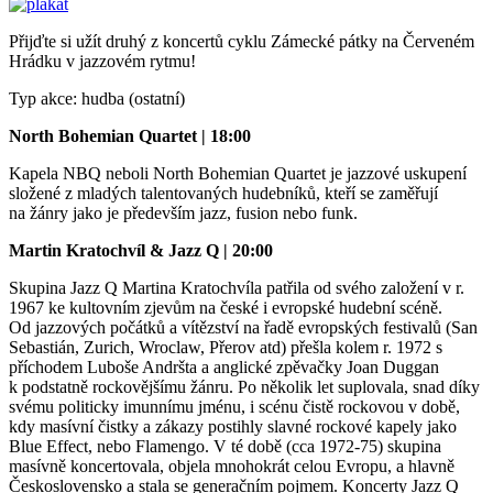
Přijďte si užít druhý z koncertů cyklu Zámecké pátky na Červeném
Hrádku v jazzovém rytmu!
Typ akce: hudba (ostatní)
North Bohemian Quartet | 18:00
Kapela NBQ neboli North Bohemian Quartet je jazzové uskupení
složené z mladých talentovaných hudebníků, kteří se zaměřují
na žánry jako je především jazz, fusion nebo funk.
Martin Kratochvíl & Jazz Q | 20:00
Skupina Jazz Q Martina Kratochvíla patřila od svého založení v r.
1967 ke kultovním zjevům na české i evropské hudební scéně.
Od jazzových počátků a vítězství na řadě evropských festivalů (San
Sebastián, Zurich, Wroclaw, Přerov atd) přešla kolem r. 1972 s
příchodem Luboše Andršta a anglické zpěvačky Joan Duggan
k podstatně rockovějšímu žánru. Po několik let suplovala, snad díky
svému politicky imunnímu jménu, i scénu čistě rockovou v době,
kdy masívní čistky a zákazy postihly slavné rockové kapely jako
Blue Effect, nebo Flamengo. V té době (cca 1972-75) skupina
masívně koncertovala, objela mnohokrát celou Evropu, a hlavně
Československo a stala se generačním pojmem. Koncerty Jazz Q