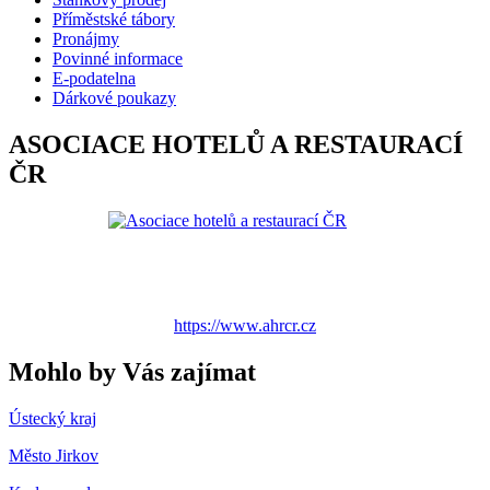
Příměstské tábory
Pronájmy
Povinné informace
E-podatelna
Dárkové poukazy
ASOCIACE HOTELŮ A RESTAURACÍ
ČR
https://www.ahrcr.cz
Mohlo by Vás zajímat
Ústecký kraj
Město Jirkov