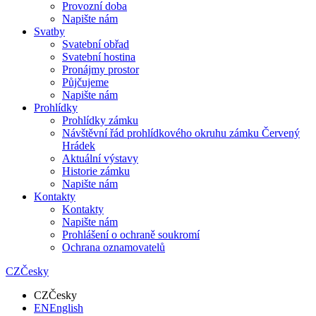
Provozní doba
Napište nám
Svatby
Svatební obřad
Svatební hostina
Pronájmy prostor
Půjčujeme
Napište nám
Prohlídky
Prohlídky zámku
Návštěvní řád prohlídkového okruhu zámku Červený
Hrádek
Aktuální výstavy
Historie zámku
Napište nám
Kontakty
Kontakty
Napište nám
Prohlášení o ochraně soukromí
Ochrana oznamovatelů
CZ
Česky
CZ
Česky
EN
English