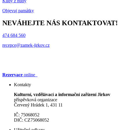
Kudy z nudy
Objevuj památky
NEVÁHEJTE NÁS KONTAKTOVAT!
474 684 560
recepce@zamek-jirkov.cz
Rezervace
online
Kontakty
Kulturní, vzdělávací a informační zařízení Jirkov
příspěvková organizace
Červený Hrádek 1, 431 11
IČ: 75068052
DIČ: CZ75068052
Užitečné odkazy