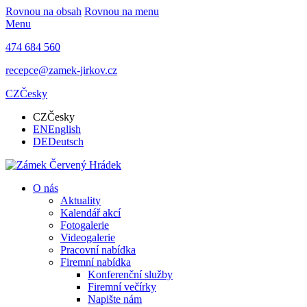
Rovnou na obsah
Rovnou na menu
Menu
474 684 560
recepce@zamek-jirkov.cz
CZ
Česky
CZ
Česky
EN
English
DE
Deutsch
O nás
Aktuality
Kalendář akcí
Fotogalerie
Videogalerie
Pracovní nabídka
Firemní nabídka
Konferenční služby
Firemní večírky
Napište nám