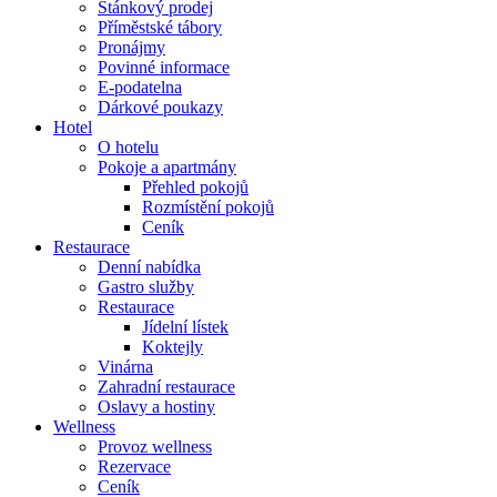
Stánkový prodej
Příměstské tábory
Pronájmy
Povinné informace
E-podatelna
Dárkové poukazy
Hotel
O hotelu
Pokoje a apartmány
Přehled pokojů
Rozmístění pokojů
Ceník
Restaurace
Denní nabídka
Gastro služby
Restaurace
Jídelní lístek
Koktejly
Vinárna
Zahradní restaurace
Oslavy a hostiny
Wellness
Provoz wellness
Rezervace
Ceník