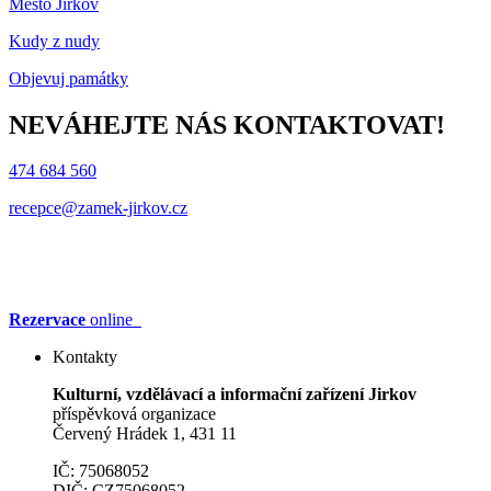
Město Jirkov
Kudy z nudy
Objevuj památky
NEVÁHEJTE NÁS KONTAKTOVAT!
474 684 560
recepce@zamek-jirkov.cz
Rezervace
online
Kontakty
Kulturní, vzdělávací a informační zařízení Jirkov
příspěvková organizace
Červený Hrádek 1, 431 11
IČ: 75068052
DIČ: CZ75068052