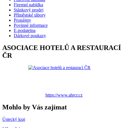
Firemní nabídka
Stánkový prodej
Příměstské tábory
Pronájmy
Povinné informace
E-podatelna
Dárkové poukazy
ASOCIACE HOTELŮ A RESTAURACÍ
ČR
https://www.ahrcr.cz
Mohlo by Vás zajímat
Ústecký kraj