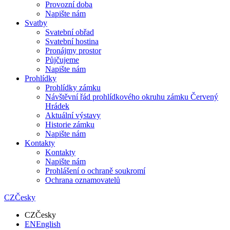
Provozní doba
Napište nám
Svatby
Svatební obřad
Svatební hostina
Pronájmy prostor
Půjčujeme
Napište nám
Prohlídky
Prohlídky zámku
Návštěvní řád prohlídkového okruhu zámku Červený
Hrádek
Aktuální výstavy
Historie zámku
Napište nám
Kontakty
Kontakty
Napište nám
Prohlášení o ochraně soukromí
Ochrana oznamovatelů
CZ
Česky
CZ
Česky
EN
English