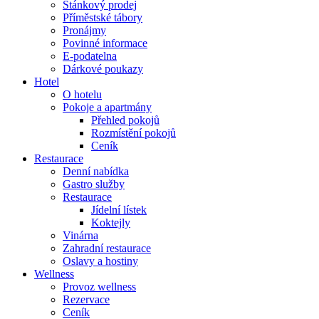
Stánkový prodej
Příměstské tábory
Pronájmy
Povinné informace
E-podatelna
Dárkové poukazy
Hotel
O hotelu
Pokoje a apartmány
Přehled pokojů
Rozmístění pokojů
Ceník
Restaurace
Denní nabídka
Gastro služby
Restaurace
Jídelní lístek
Koktejly
Vinárna
Zahradní restaurace
Oslavy a hostiny
Wellness
Provoz wellness
Rezervace
Ceník