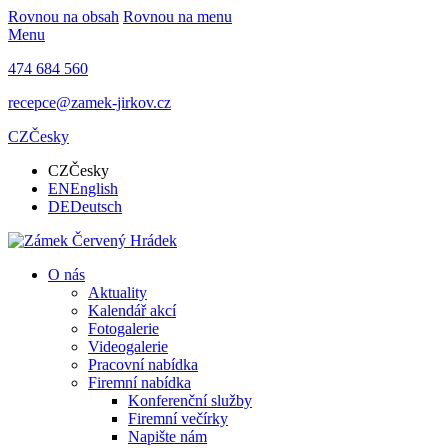
Rovnou na obsah
Rovnou na menu
Menu
474 684 560
recepce@zamek-jirkov.cz
CZ
Česky
CZ
Česky
EN
English
DE
Deutsch
O nás
Aktuality
Kalendář akcí
Fotogalerie
Videogalerie
Pracovní nabídka
Firemní nabídka
Konferenční služby
Firemní večírky
Napište nám