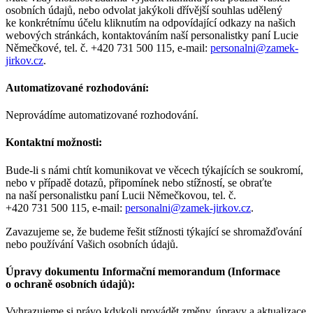
osobních údajů, nebo odvolat jakýkoli dřívější souhlas udělený
ke konkrétnímu účelu kliknutím na odpovídající odkazy na našich
webových stránkách, kontaktováním naší personalistky paní Lucie
Němečkové, tel. č. +420 731 500 115, e-mail:
personalni@zamek-
jirkov.cz
.
Automatizované rozhodování:
Neprovádíme automatizované rozhodování.
Kontaktní možnosti:
Bude-li s námi chtít komunikovat ve věcech týkajících se soukromí,
nebo v případě dotazů, připomínek nebo stížností, se obraťte
na naší personalistku paní Lucii Němečkovou, tel. č.
+420 731 500 115, e-mail:
personalni@zamek-jirkov.cz
.
Zavazujeme se, že budeme řešit stížnosti týkající se shromažďování
nebo používání Vašich osobních údajů.
Úpravy dokumentu Informační memorandum (Informace
o ochraně osobních údajů):
Vyhrazujeme si právo kdykoli provádět změny, úpravy a aktualizace