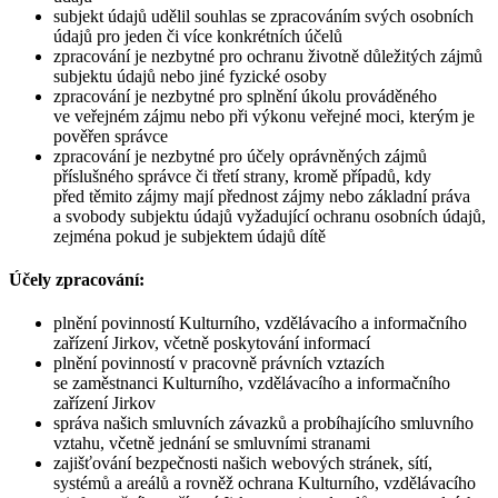
subjekt údajů udělil souhlas se zpracováním svých osobních
údajů pro jeden či více konkrétních účelů
zpracování je nezbytné pro ochranu životně důležitých zájmů
subjektu údajů nebo jiné fyzické osoby
zpracování je nezbytné pro splnění úkolu prováděného
ve veřejném zájmu nebo při výkonu veřejné moci, kterým je
pověřen správce
zpracování je nezbytné pro účely oprávněných zájmů
příslušného správce či třetí strany, kromě případů, kdy
před těmito zájmy mají přednost zájmy nebo základní práva
a svobody subjektu údajů vyžadující ochranu osobních údajů,
zejména pokud je subjektem údajů dítě
Účely zpracování:
plnění povinností Kulturního, vzdělávacího a informačního
zařízení Jirkov, včetně poskytování informací
plnění povinností v pracovně právních vztazích
se zaměstnanci Kulturního, vzdělávacího a informačního
zařízení Jirkov
správa našich smluvních závazků a probíhajícího smluvního
vztahu, včetně jednání se smluvními stranami
zajišťování bezpečnosti našich webových stránek, sítí,
systémů a areálů a rovněž ochrana Kulturního, vzdělávacího