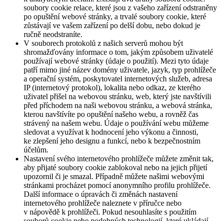
soubory cookie relace, které jsou z vašeho zařízení odstraněny
po opuštění webové stránky, a trvalé soubory cookie, které
zůstávají ve vašem zařízení po delší dobu, nebo dokud je
ručně neodstraníte.
V souborech protokolů z našich serverů mohou být
shromažďovány informace o tom, jakým způsobem uživatelé
používají webové stránky (údaje o použití). Mezi tyto údaje
patří mimo jiné název domény uživatele, jazyk, typ prohlížeče
a operační systém, poskytovatel internetových služeb, adresa
IP (internetový protokol), lokalita nebo odkaz, ze kterého
uživatel přišel na webovou stránku, web, který jste navštívili
před příchodem na naši webovou stránku, a webová stránka,
kterou navštívíte po opuštění našeho webu, a rovněž čas
strávený na našem webu. Údaje o používání webu můžeme
sledovat a využívat k hodnocení jeho výkonu a činnosti,
ke zlepšení jeho designu a funkcí, nebo k bezpečnostním
účelům.
Nastavení svého internetového prohlížeče můžete změnit tak,
aby přijaté soubory cookie zablokoval nebo na jejich přijetí
upozornil či je smazal. Případně můžete našimi webovými
stránkami procházet pomocí anonymního profilu prohlížeče.
Další informace o úpravách či změnách nastavení
internetového prohlížeče naleznete v příručce nebo
v nápovědě k prohlížeči. Pokud nesouhlasíte s použitím
souborů cookie nebo podobných technologií, které ukládají