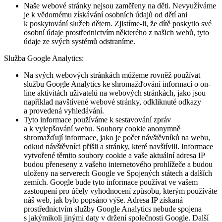
Naše webové stránky nejsou zaměřeny na děti. Nevyužíváme
je k vědomému získávání osobních údajů od dětí ani
k poskytování služeb dětem. Zjistíme-li, že dítě poskytlo své
osobní údaje prostřednictvím některého z našich webů, tyto
údaje ze svých systémů odstraníme.
Služba Google Analytics:
Na svých webových stránkách můžeme rovněž používat
službu Google Analytics ke shromažďování informací o on-
line aktivitách uživatelů na webových stránkách, jako jsou
například navštívené webové stránky, odkliknuté odkazy
a provedená vyhledávání.
Tyto informace používáme k sestavování zpráv
a k vylepšování webu. Soubory cookie anonymně
shromažďují informace, jako je počet návštěvníků na webu,
odkud návštěvníci přišli a stránky, které navštívili. Informace
vytvořené těmito soubory cookie a vaše aktuální adresa IP
budou přeneseny z vašeho internetového prohlížeče a budou
uloženy na serverech Google ve Spojených státech a dalších
zemích. Google bude tyto informace používat ve vašem
zastoupení pro účely vyhodnocení způsobu, kterým používáte
náš web, jak bylo popsáno výše. Adresa IP získaná
prostřednictvím služby Google Analytics nebude spojena
s jakýmikoli jinými daty v držení společnosti Google. Další