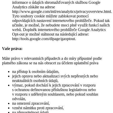
informace o údajích shromažďovaných službou Google
Analytics získáte na adrese
http://www.google.com/intl/en/analytics/privacyoverview.html.
Tyto soubory cookie můžete zablokovat pomocí
odpovídajících nastavení internetového prohlížeče. Pokud tak
učiníte, je možné, že nebudete moci plně využít funkcí našich
webů. Doplněk internetového prohlížeče Google Analytics
Opt-out je možné stáhnout na následující adrese:
http://tools.google.com/dlpage/gaoptout.
Vaše práva:
Máte právo v relevantních případech a do míry přípustné podle
platného zákona se na nás obracet za účelem uplatnění práva
na přístup k osobním údajům,
jejich opravu nebo aktualizaci svých nepřesných nebo
neaktuálních osobních údajů,
výmaz, pokud dochází k jejich zpracování v rozporu
s ochranou definovanou příslušnou legislativou nebo
v rozporu s uděleným souhlasem, nebo pokud souhlas
odvolán,
na omezení zpracování,
vznést námitku proti zpracování,
na přenositelnost údajů