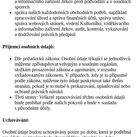
a informačního zařízení Jirkov proti podvodům a v soudních
sporech
správa našich každodenních obchodních potřeb, například
zpracování úhrad a správa finančních účtů, správa smluv,
správa webových stránek, vedení Kulturního, vzdělávacího
a informačního zařízení Jirkov, audit, kontrola, vykazování
a dodržování právních předpisů
Příjemci osobních údajů:
Dle požadavků zákona: Osobní údaje týkající se jednotlivců
můžeme zpřístupňovat veřejným a soudním orgánům,
složkám prosazování zákona a agenturám, v rozsahu
vyžadovaaným zákonem. V případech, kdy je to přípustné
podle zákona, můžeme tyto údaje poskytovat také třetím
stranám, pokud je to nutné k prokazování, uplatňování nebo
ochraně právních nároků
Třetí strany: Veškeré zpracovávání těchto osobních údajů
bude probíhat podle našich pokynů a bude v souladu
s původními účely.
Uchovávání:
Osobní údaje budou uchovávány pouze po dobu, která je potřebná