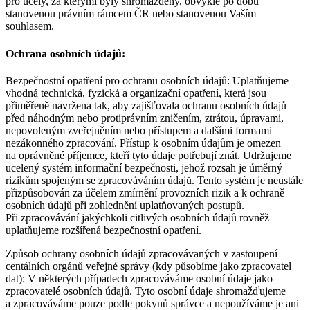
pro účely, za kterými byly shromážděny, obvykle po dobu
stanovenou právním rámcem ČR nebo stanovenou Vaším
souhlasem.
Ochrana osobních údajů:
Bezpečnostní opatření pro ochranu osobních údajů: Uplatňujeme
vhodná technická, fyzická a organizační opatření, která jsou
přiměřeně navržena tak, aby zajišťovala ochranu osobních údajů
před náhodným nebo protiprávním zničením, ztrátou, úpravami,
nepovoleným zveřejněním nebo přístupem a dalšími formami
nezákonného zpracování. Přístup k osobním údajům je omezen
na oprávněné příjemce, kteří tyto údaje potřebují znát. Udržujeme
ucelený systém informační bezpečnosti, jehož rozsah je úměrný
rizikům spojeným se zpracováváním údajů. Tento systém je neustále
přizpůsobován za účelem zmírnění provozních rizik a k ochraně
osobních údajů při zohlednění uplatňovaných postupů.
Při zpracovávání jakýchkoli citlivých osobních údajů rovněž
uplatňujeme rozšířená bezpečnostní opatření.
Způsob ochrany osobních údajů zpracovávaných v zastoupení
centálních orgánů veřejné správy (kdy působíme jako zpracovatel
dat): V některých případech zpracováváme osobní údaje jako
zpracovatelé osobních údajů. Tyto osobní údaje shromažďujeme
a zpracováváme pouze podle pokynů správce a nepoužíváme je ani