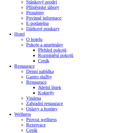
Stánkový prodej
Příměstské tábory
Pronájmy
Povinné informace
E-podatelna
Dárkové poukazy
Hotel
O hotelu
Pokoje a apartmány
Přehled pokojů
Rozmístění pokojů
Ceník
Restaurace
Denní nabídka
Gastro služby
Restaurace
Jídelní lístek
Koktejly
Vinárna
Zahradní restaurace
Oslavy a hostiny
Wellness
Provoz wellness
Rezervace
Ceník