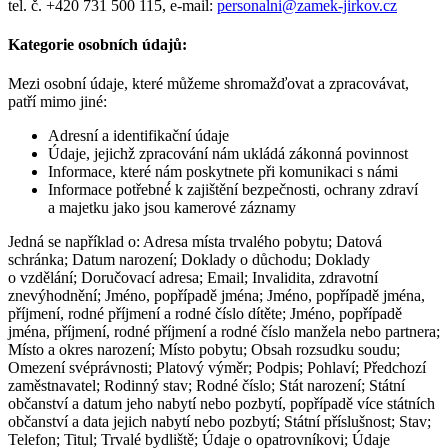
tel. č. +420 731 500 115, e-mail:
personalni@zamek-jirkov.cz
Kategorie osobních údajů:
Mezi osobní údaje, které můžeme shromažďovat a zpracovávat,
patří mimo jiné:
Adresní a identifikační údaje
Údaje, jejichž zpracování nám ukládá zákonná povinnost
Informace, které nám poskytnete při komunikaci s námi
Informace potřebné́ k zajištění bezpečnosti, ochrany zdraví
a majetku jako jsou kamerové záznamy
Jedná se například o: Adresa místa trvalého pobytu; Datová
schránka; Datum narození; Doklady o důchodu; Doklady
o vzdělání; Doručovací adresa; Email; Invalidita, zdravotní
znevýhodnění; Jméno, popřípadě jména; Jméno, popřípadě jména,
příjmení, rodné příjmení a rodné číslo dítěte; Jméno, popřípadě
jména, příjmení, rodné příjmení a rodné číslo manžela nebo partnera;
Místo a okres narození; Místo pobytu; Obsah rozsudku soudu;
Omezení svéprávnosti; Platový výměr; Podpis; Pohlaví; Předchozí
zaměstnavatel; Rodinný stav; Rodné číslo; Stát narození; Státní
občanství a datum jeho nabytí nebo pozbytí, popřípadě více státních
občanství a data jejich nabytí nebo pozbytí; Státní příslušnost; Stav;
Telefon; Titul; Trvalé bydliště; Údaje o opatrovníkovi; Údaje