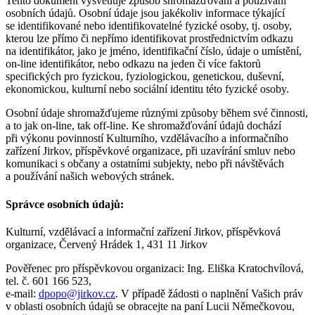
Tento dokument vysvětluje způsob shromažďování a používání
osobních údajů. Osobní údaje jsou jakékoliv informace týkající
se identifikované nebo identifikovatelné fyzické osoby, tj. osoby,
kterou lze přímo či nepřímo identifikovat prostřednictvím odkazu
na identifikátor, jako je jméno, identifikační číslo, údaje o umístění,
on-line identifikátor, nebo odkazu na jeden či více faktorů
specifických pro fyzickou, fyziologickou, genetickou, duševní,
ekonomickou, kulturní nebo sociální identitu této fyzické osoby.
Osobní údaje shromažďujeme různými způsoby během své činnosti,
a to jak on-line, tak off-line. Ke shromažďování údajů dochází
při výkonu povinností Kulturního, vzdělávacího a informačního
zařízení Jirkov, příspěvkové organizace, při uzavírání smluv nebo
komunikaci s občany a ostatními subjekty, nebo při návštěvách
a používání našich webových stránek.
Správce osobních údajů:
Kulturní, vzdělávací a informační zařízení Jirkov, příspěvková
organizace, Červený Hrádek 1, 431 11 Jirkov
Pověřenec pro příspěvkovou organizaci: Ing. Eliška Kratochvílová,
tel. č. 601 166 523,
e-mail:
dpopo@jirkov.cz
. V případě žádosti o naplnění Vašich práv
v oblasti osobních údajů se obracejte na paní Lucii Němečkovou,