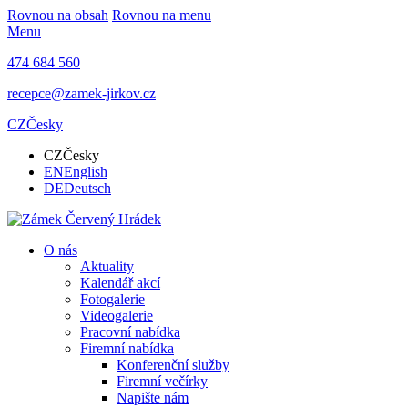
Rovnou na obsah
Rovnou na menu
Menu
474 684 560
recepce@zamek-jirkov.cz
CZ
Česky
CZ
Česky
EN
English
DE
Deutsch
O nás
Aktuality
Kalendář akcí
Fotogalerie
Videogalerie
Pracovní nabídka
Firemní nabídka
Konferenční služby
Firemní večírky
Napište nám