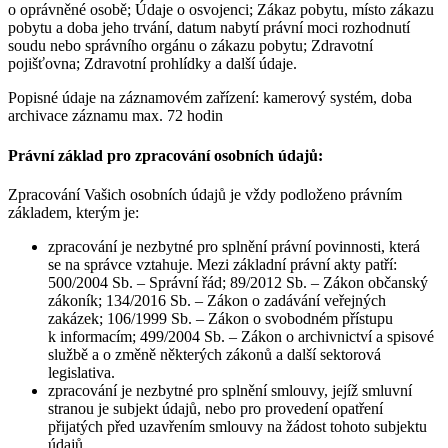
o oprávněné osobě; Údaje o osvojenci; Zákaz pobytu, místo zákazu
pobytu a doba jeho trvání, datum nabytí právní moci rozhodnutí
soudu nebo správního orgánu o zákazu pobytu; Zdravotní
pojišťovna; Zdravotní prohlídky a další údaje.
Popisné údaje na záznamovém zařízení: kamerový systém, doba
archivace záznamu max. 72 hodin
Právní základ pro zpracování osobních údajů:
Zpracování Vašich osobních údajů je vždy podloženo právním
základem, kterým je:
zpracování je nezbytné pro splnění právní povinnosti, která
se na správce vztahuje. Mezi základní právní akty patří:
500/2004 Sb. – Správní řád; 89/2012 Sb. – Zákon občanský
zákoník; 134/2016 Sb. – Zákon o zadávání veřejných
zakázek; 106/1999 Sb. – Zákon o svobodném přístupu
k informacím; 499/2004 Sb. – Zákon o archivnictví a spisové
službě a o změně některých zákonů a další sektorová
legislativa.
zpracování je nezbytné pro splnění smlouvy, jejíž smluvní
stranou je subjekt údajů, nebo pro provedení opatření
přijatých před uzavřením smlouvy na žádost tohoto subjektu
údajů