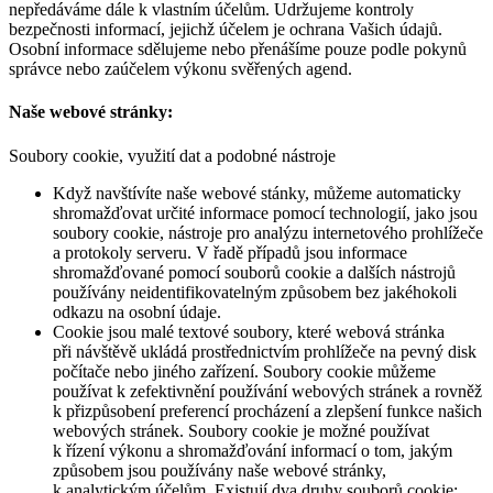
nepředáváme dále k vlastním účelům. Udržujeme kontroly
bezpečnosti informací, jejichž účelem je ochrana Vašich údajů.
Osobní informace sdělujeme nebo přenášíme pouze podle pokynů
správce nebo zaúčelem výkonu svěřených agend.
Naše webové stránky:
Soubory cookie, využití dat a podobné nástroje
Když navštívíte naše webové stánky, můžeme automaticky
shromažďovat určité informace pomocí technologií, jako jsou
soubory cookie, nástroje pro analýzu internetového prohlížeče
a protokoly serveru. V řadě případů jsou informace
shromažďované pomocí souborů cookie a dalších nástrojů
používány neidentifikovatelným způsobem bez jakéhokoli
odkazu na osobní údaje.
Cookie jsou malé textové soubory, které webová stránka
při návštěvě ukládá prostřednictvím prohlížeče na pevný disk
počítače nebo jiného zařízení. Soubory cookie můžeme
používat k zefektivnění používání webových stránek a rovněž
k přizpůsobení preferencí procházení a zlepšení funkce našich
webových stránek. Soubory cookie je možné používat
k řízení výkonu a shromažďování informací o tom, jakým
způsobem jsou používány naše webové stránky,
k analytickým účelům. Existují dva druhy souborů cookie: