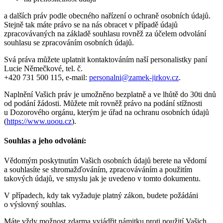
a dalších práv podle obecného nařízení o ochraně osobních údajů.
Stejně tak máte právo se na nás obracet v případě údajů
zpracovávaných na základě souhlasu rovněž za účelem odvolání
souhlasu se zpracováním osobních údajů.
Svá práva můžete uplatnit kontaktováním naší personalistky paní
Lucie Němečkové, tel. č.
+420 731 500 115, e-mail:
personalni@zamek-jirkov.cz
.
Naplnění Vašich práv je umožněno bezplatně a ve lhůtě do 30ti dnů
od podání žádosti. Můžete mít rovněž právo na podání stížnosti
u Dozorového orgánu, kterým je úřad na ochranu osobních údajů
(
https://www.uoou.cz
).
Souhlas a jeho odvolání:
Vědomým poskytnutím Vašich osobních údajů berete na vědomí
a souhlasíte se shromažďováním, zpracováváním a použitím
takových údajů, ve smyslu jak je uvedeno v tomto dokumentu.
V případech, kdy tak vyžaduje platný zákon, budete požádáni
o výslovný souhlas.
Máte vždy možnost zdarma vyjádřit námitku proti použití Vašich