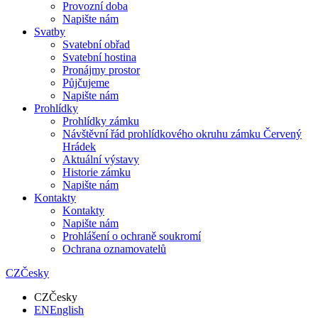
Provozní doba
Napište nám
Svatby
Svatební obřad
Svatební hostina
Pronájmy prostor
Půjčujeme
Napište nám
Prohlídky
Prohlídky zámku
Návštěvní řád prohlídkového okruhu zámku Červený
Hrádek
Aktuální výstavy
Historie zámku
Napište nám
Kontakty
Kontakty
Napište nám
Prohlášení o ochraně soukromí
Ochrana oznamovatelů
CZ
Česky
CZ
Česky
EN
English