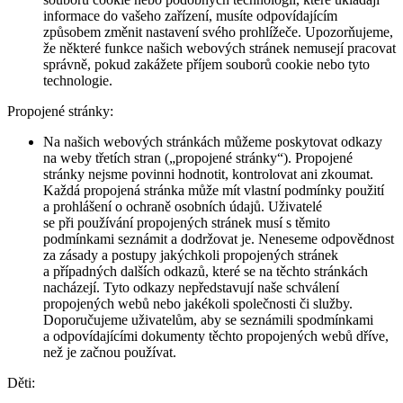
informace do vašeho zařízení, musíte odpovídajícím
způsobem změnit nastavení svého prohlížeče. Upozorňujeme,
že některé funkce našich webových stránek nemusejí pracovat
správně, pokud zakážete příjem souborů cookie nebo tyto
technologie.
Propojené stránky:
Na našich webových stránkách můžeme poskytovat odkazy
na weby třetích stran („propojené stránky“). Propojené
stránky nejsme povinni hodnotit, kontrolovat ani zkoumat.
Každá propojená stránka může mít vlastní podmínky použití
a prohlášení o ochraně osobních údajů. Uživatelé
se při používání propojených stránek musí s těmito
podmínkami seznámit a dodržovat je. Neneseme odpovědnost
za zásady a postupy jakýchkoli propojených stránek
a případných dalších odkazů, které se na těchto stránkách
nacházejí. Tyto odkazy nepředstavují naše schválení
propojených webů nebo jakékoli společnosti či služby.
Doporučujeme uživatelům, aby se seznámili spodmínkami
a odpovídajícími dokumenty těchto propojených webů dříve,
než je začnou používat.
Děti: