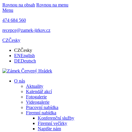
Rovnou na obsah
Rovnou na menu
Menu
474 684 560
recepce@zamek-jirkov.cz
CZ
Česky
CZ
Česky
EN
English
DE
Deutsch
O nás
Aktuality
Kalendář akcí
Fotogalerie
Videogalerie
Pracovní nabídka
Firemní nabídka
Konferenční služby
Firemní večírky
Napište nám