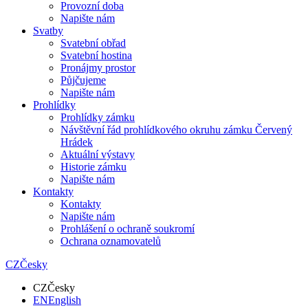
Provozní doba
Napište nám
Svatby
Svatební obřad
Svatební hostina
Pronájmy prostor
Půjčujeme
Napište nám
Prohlídky
Prohlídky zámku
Návštěvní řád prohlídkového okruhu zámku Červený
Hrádek
Aktuální výstavy
Historie zámku
Napište nám
Kontakty
Kontakty
Napište nám
Prohlášení o ochraně soukromí
Ochrana oznamovatelů
CZ
Česky
CZ
Česky
EN
English