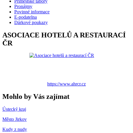
Příměstské tábory
Pronájmy
Povinné informace
E-podatelna
Dárkové poukazy
ASOCIACE HOTELŮ A RESTAURACÍ
ČR
https://www.ahrcr.cz
Mohlo by Vás zajímat
Ústecký kraj
Město Jirkov
Kudy z nudy