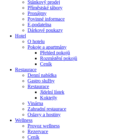
Stánkový prodej
Příměstské tábory
Pronájmy
Povinné informace
E-podatelna
Dárkové poukazy
Hotel
O hotelu
Pokoje a apartmány
Přehled pokojů
Rozmístění pokojů
Ceník
Restaurace
Denní nabídka
Gastro služby
Restaurace
Jídelní lístek
Koktejly
Vinárna
Zahradní restaurace
Oslavy a hostiny
Wellness
Provoz wellness
Rezervace
Ceník