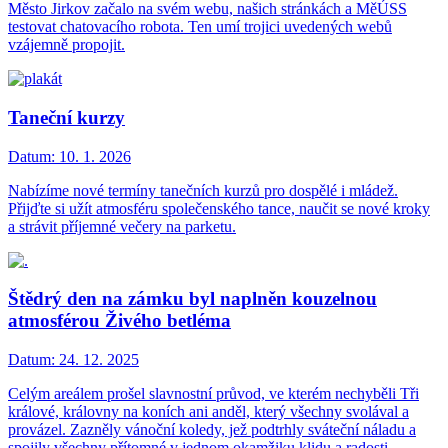
Město Jirkov začalo na svém webu, našich stránkách a MěÚSS
testovat chatovacího robota. Ten umí trojici uvedených webů
vzájemně propojit.
Taneční kurzy
Datum:
10. 1. 2026
Nabízíme nové termíny tanečních kurzů pro dospělé i mládež.
Přijďte si užít atmosféru společenského tance, naučit se nové kroky
a strávit příjemné večery na parketu.
Štědrý den na zámku byl naplněn kouzelnou
atmosférou Živého betléma
Datum:
24. 12. 2025
Celým areálem prošel slavnostní průvod, ve kterém nechyběli Tři
králové, královny na koních ani anděl, který všechny svolával a
provázel. Zazněly vánoční koledy, jež podtrhly sváteční náladu a
spojily všechny přítomné v jednom okamžiku klidu a radosti.