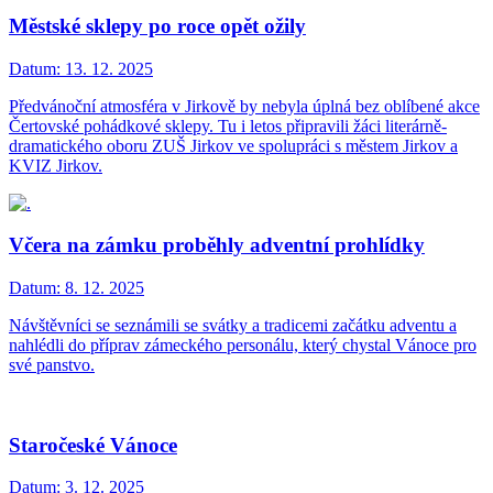
Městské sklepy po roce opět ožily
Datum:
13. 12. 2025
Předvánoční atmosféra v Jirkově by nebyla úplná bez oblíbené akce
Čertovské pohádkové sklepy. Tu i letos připravili žáci literárně-
dramatického oboru ZUŠ Jirkov ve spolupráci s městem Jirkov a
KVIZ Jirkov.
Včera na zámku proběhly adventní prohlídky
Datum:
8. 12. 2025
Návštěvníci se seznámili se svátky a tradicemi začátku adventu a
nahlédli do příprav zámeckého personálu, který chystal Vánoce pro
své panstvo.
Staročeské Vánoce
Datum:
3. 12. 2025