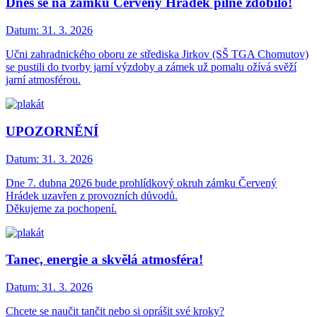
Dnes se na zámku Červený Hrádek pilně zdobilo!
Datum:
31. 3. 2026
Učni zahradnického oboru ze střediska Jirkov (SŠ TGA Chomutov)
se pustili do tvorby jarní výzdoby a zámek už pomalu ožívá svěží
jarní atmosférou.
UPOZORNĚNÍ
Datum:
31. 3. 2026
Dne 7. dubna 2026 bude prohlídkový okruh zámku Červený
Hrádek uzavřen z provozních důvodů.
Děkujeme za pochopení.
Tanec, energie a skvělá atmosféra!
Datum:
31. 3. 2026
Chcete se naučit tančit nebo si oprášit své kroky?