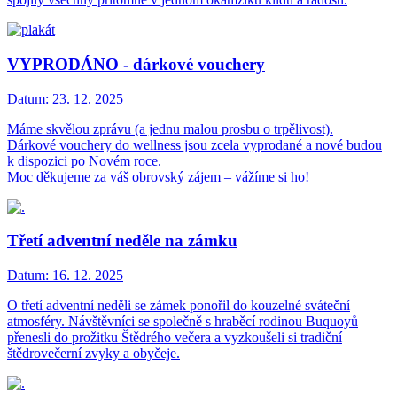
VYPRODÁNO - dárkové vouchery
Datum:
23. 12. 2025
Máme skvělou zprávu (a jednu malou prosbu o trpělivost).
Dárkové vouchery do wellness jsou zcela vyprodané a nové budou
k dispozici po Novém roce.
Moc děkujeme za váš obrovský zájem – vážíme si ho!
Třetí adventní neděle na zámku
Datum:
16. 12. 2025
O třetí adventní neděli se zámek ponořil do kouzelné sváteční
atmosféry. Návštěvníci se společně s hraběcí rodinou Buquoyů
přenesli do prožitku Štědrého večera a vyzkoušeli si tradiční
štědrovečerní zvyky a obyčeje.