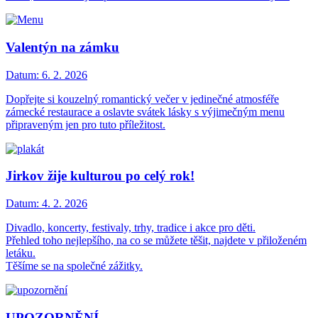
Valentýn na zámku
Datum:
6. 2. 2026
Dopřejte si kouzelný romantický večer v jedinečné atmosféře
zámecké restaurace a oslavte svátek lásky s výjimečným menu
připraveným jen pro tuto příležitost.
Jirkov žije kulturou po celý rok!
Datum:
4. 2. 2026
Divadlo, koncerty, festivaly, trhy, tradice i akce pro děti.
Přehled toho nejlepšího, na co se můžete těšit, najdete v přiloženém
letáku.
Těšíme se na společné zážitky.
UPOZORNĚNÍ