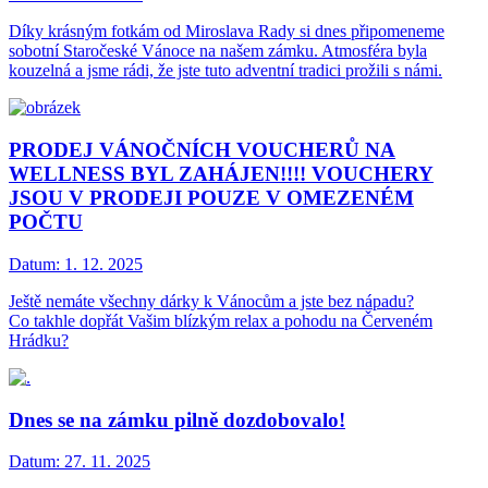
Díky krásným fotkám od Miroslava Rady si dnes připomeneme
sobotní Staročeské Vánoce na našem zámku. Atmosféra byla
kouzelná a jsme rádi, že jste tuto adventní tradici prožili s námi.
PRODEJ VÁNOČNÍCH VOUCHERŮ NA
WELLNESS BYL ZAHÁJEN!!!! VOUCHERY
JSOU V PRODEJI POUZE V OMEZENÉM
POČTU
Datum:
1. 12. 2025
Ještě nemáte všechny dárky k Vánocům a jste bez nápadu?
Co takhle dopřát Vašim blízkým relax a pohodu na Červeném
Hrádku?
Dnes se na zámku pilně dozdobovalo!
Datum:
27. 11. 2025