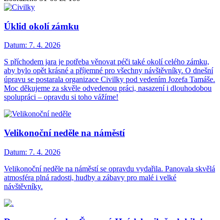
Úklid okolí zámku
Datum:
7. 4. 2026
S příchodem jara je potřeba věnovat péči také okolí celého zámku,
aby bylo opět krásné a příjemné pro všechny návštěvníky. O dnešní
úpravu se postarala organizace Civilky pod vedením Jozefa Tamáše.
Moc děkujeme za skvěle odvedenou práci, nasazení i dlouhodobou
spolupráci – opravdu si toho vážíme!
Velikonoční neděle na náměstí
Datum:
7. 4. 2026
Velikonoční neděle na náměstí se opravdu vydařila. Panovala skvělá
atmosféra plná radosti, hudby a zábavy pro malé i velké
návštěvníky.