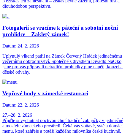
Nezískáš jen zaměstnání – získáš pevné zázemí, profesní růst a
dlouhodobou perspektivu.
Fotogalerií se vracíme k páteční a sobotní noční
prohlídce – Zakletý zámek!
Datum:
24. 2. 2026
Uplynulý víkend patřil na Zámek Červený Hrádek jedinečnému
večernímu dobrodružství. Společně s divadlem Divadlo NaOko
jsme pro vás připravili netradiční prohlídky plné napětí, kouzel a
dětské odvahy.
Vepřové hody v zámecké restauraci
Datum:
22. 2. 2026
27.–28. 2. 2026
Přijďte si vychutnat poctivou chuť tradiční zabijačky v jedinečné
atmosféře zámeckého prostředí. Čeká vás voňavé, syté a domácí
menu, které zahřeje a potěší každého milovníka české kuchyně.