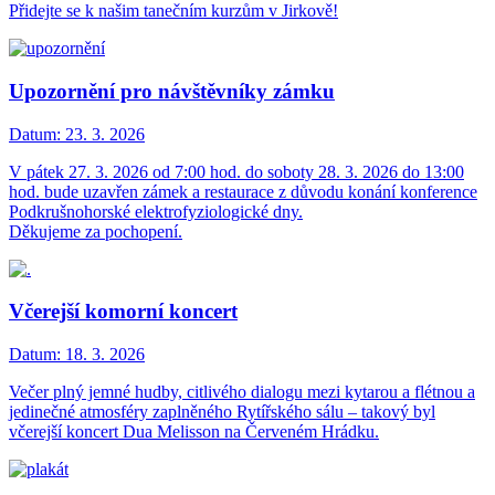
Přidejte se k našim tanečním kurzům v Jirkově!
Upozornění pro návštěvníky zámku
Datum:
23. 3. 2026
V pátek 27. 3. 2026 od 7:00 hod. do soboty 28. 3. 2026 do 13:00
hod. bude uzavřen zámek a restaurace z důvodu konání konference
Podkrušnohorské elektrofyziologické dny.
Děkujeme za pochopení.
Včerejší komorní koncert
Datum:
18. 3. 2026
Večer plný jemné hudby, citlivého dialogu mezi kytarou a flétnou a
jedinečné atmosféry zaplněného Rytířského sálu – takový byl
včerejší koncert Dua Melisson na Červeném Hrádku.