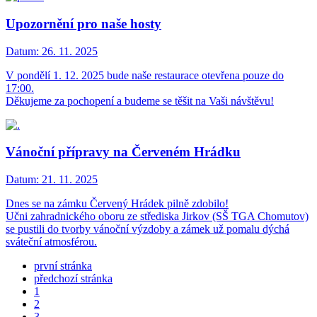
Upozornění pro naše hosty
Datum:
26. 11. 2025
V pondělí 1. 12. 2025 bude naše restaurace otevřena pouze do
17:00.
Děkujeme za pochopení a budeme se těšit na Vaši návštěvu!
Vánoční přípravy na Červeném Hrádku
Datum:
21. 11. 2025
Dnes se na zámku Červený Hrádek pilně zdobilo!
Učni zahradnického oboru ze střediska Jirkov (SŠ TGA Chomutov)
se pustili do tvorby vánoční výzdoby a zámek už pomalu dýchá
sváteční atmosférou.
první stránka
předchozí stránka
1
2
3