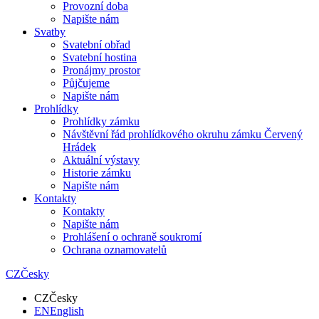
Provozní doba
Napište nám
Svatby
Svatební obřad
Svatební hostina
Pronájmy prostor
Půjčujeme
Napište nám
Prohlídky
Prohlídky zámku
Návštěvní řád prohlídkového okruhu zámku Červený
Hrádek
Aktuální výstavy
Historie zámku
Napište nám
Kontakty
Kontakty
Napište nám
Prohlášení o ochraně soukromí
Ochrana oznamovatelů
CZ
Česky
CZ
Česky
EN
English