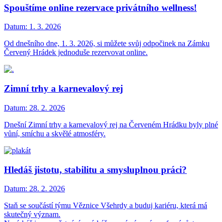
Spouštíme online rezervace privátního wellness!
Datum:
1. 3. 2026
Od dnešního dne, 1. 3. 2026, si můžete svůj odpočinek na Zámku
Červený Hrádek jednoduše rezervovat online.
Zimní trhy a karnevalový rej
Datum:
28. 2. 2026
Dnešní Zimní trhy a karnevalový rej na Červeném Hrádku byly plné
vůní, smíchu a skvělé atmosféry.
Hledáš jistotu, stabilitu a smysluplnou práci?
Datum:
28. 2. 2026
Staň se součástí týmu Věznice Všehrdy a buduj kariéru, která má
skutečný význam.