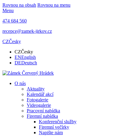
Rovnou na obsah
Rovnou na menu
Menu
474 684 560
recepce@zamek-jirkov.cz
CZ
Česky
CZ
Česky
EN
English
DE
Deutsch
O nás
Aktuality
Kalendář akcí
Fotogalerie
Videogalerie
Pracovní nabídka
Firemní nabídka
Konferenční služby
Firemní večírky
Napište nám