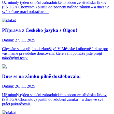
Už minulý týden se učni zahradnického oboru ze střediska Jirkov
(SŠ TGA Chomutov) pustili do zdobení našeho zámku – a dnes ve
své krásné práci pokračovali.
Příprava z Českého jazyka s Olgou!
Datum:
27. 11. 2025
Chystáte se na přijímací zkoušky? V Městské knihovně Jirkov pro
vás máme pravidelné doučování, které vám pomůže jistě projít
náročnými testy.
Dnes se na zámku pilně dozdobovalo!
Datum:
26. 11. 2025
Už minulý týden se učni zahradnického oboru ze střediska Jirkov
(SŠ TGA Chomutov) pustili do zdobení zámku – a dnes ve své
práci pokračovali.