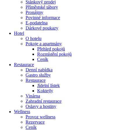
Stánkový prodej
Příměstské tábory
Pronájmy
Povinné informace
E-podatelna
Dárkové poukazy
Hotel
O hotelu
Pokoje a apartmány
Přehled pokojů
Rozmístění pokojů
Ceník
Restaurace
Denní nabídka
Gastro služby
Restaurace
Jídelní lístek
Koktejly
Vinárna
Zahradní restaurace
Oslavy a hostiny
Wellness
Provoz wellness
Rezervace
Ceník