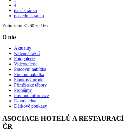
4
další stránka
poslední stránka
Zobrazeno
31
-
60
ze 166
O nás
Aktuality
Kalendář akcí
Fotogalerie
Videogalerie
Pracovní nabídka
Firemní nabídka
Stánkový prodej
Příměstské tábory
Pronájmy
Povinné informace
E-podatelna
Dárkové poukazy
ASOCIACE HOTELŮ A RESTAURACÍ
ČR