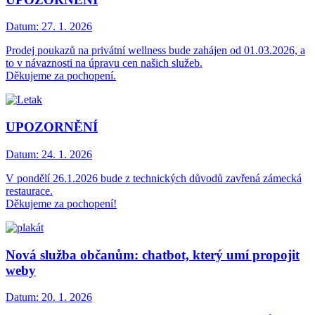
Datum:
27. 1. 2026
Prodej poukazů na privátní wellness bude zahájen od 01.03.2026, a
to v návaznosti na úpravu cen našich služeb.
Děkujeme za pochopení.
UPOZORNĚNÍ
Datum:
24. 1. 2026
V pondělí 26.1.2026 bude z technických důvodů zavřená zámecká
restaurace.
Děkujeme za pochopení!
Nová služba občanům: chatbot, který umí propojit
weby
Datum:
20. 1. 2026