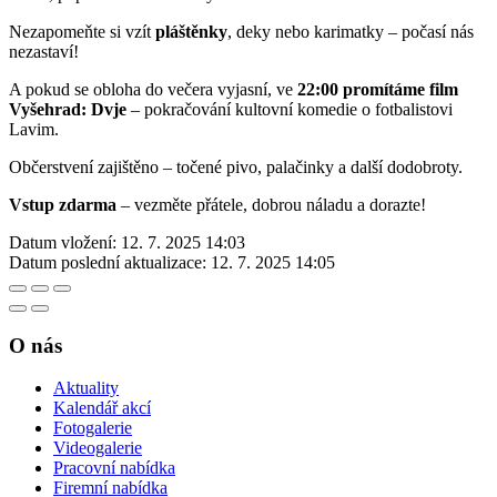
Nezapomeňte si vzít
pláštěnky
, deky nebo karimatky – počasí nás
nezastaví!
A pokud se obloha do večera vyjasní, ve
22:00 promítáme film
Vyšehrad: Dvje
– pokračování kultovní komedie o fotbalistovi
Lavim.
Občerstvení zajištěno – točené pivo, palačinky a další dodobroty.
Vstup zdarma
– vezměte přátele, dobrou náladu a dorazte!
Datum vložení:
12. 7. 2025 14:03
Datum poslední aktualizace:
12. 7. 2025 14:05
O nás
Aktuality
Kalendář akcí
Fotogalerie
Videogalerie
Pracovní nabídka
Firemní nabídka