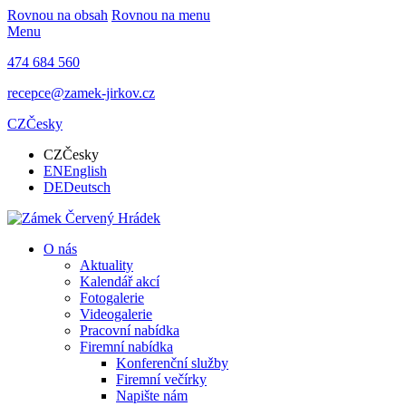
Rovnou na obsah
Rovnou na menu
Menu
474 684 560
recepce@zamek-jirkov.cz
CZ
Česky
CZ
Česky
EN
English
DE
Deutsch
O nás
Aktuality
Kalendář akcí
Fotogalerie
Videogalerie
Pracovní nabídka
Firemní nabídka
Konferenční služby
Firemní večírky
Napište nám