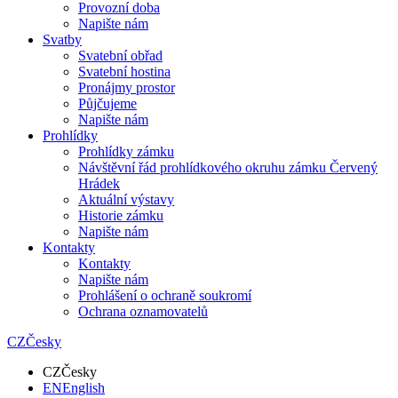
Provozní doba
Napište nám
Svatby
Svatební obřad
Svatební hostina
Pronájmy prostor
Půjčujeme
Napište nám
Prohlídky
Prohlídky zámku
Návštěvní řád prohlídkového okruhu zámku Červený
Hrádek
Aktuální výstavy
Historie zámku
Napište nám
Kontakty
Kontakty
Napište nám
Prohlášení o ochraně soukromí
Ochrana oznamovatelů
CZ
Česky
CZ
Česky
EN
English