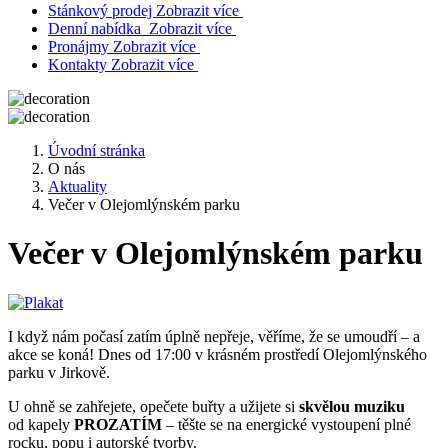
Stánkový prodej
Zobrazit více
Denní nabídka
Zobrazit více
Pronájmy
Zobrazit více
Kontakty
Zobrazit více
Úvodní stránka
O nás
Aktuality
Večer v Olejomlýnském parku
Večer v Olejomlýnském parku
I když nám počasí zatím úplně nepřeje, věříme, že se umoudří – a
akce se koná! Dnes od 17:00 v krásném prostředí Olejomlýnského
parku v Jirkově.
U ohně se zahřejete, opečete buřty a užijete si
skvělou muziku
od kapely
PROZATÍM
– těšte se na energické vystoupení plné
rocku, popu i autorské tvorby.