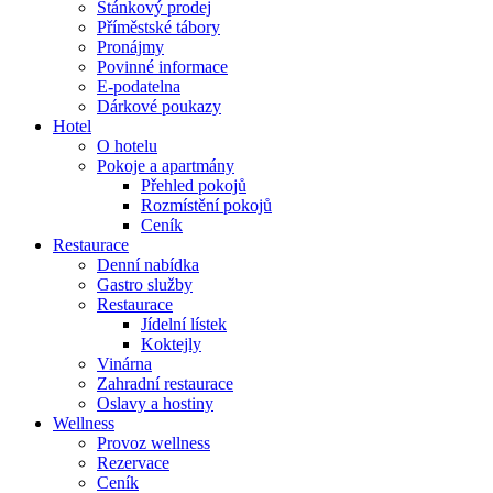
Stánkový prodej
Příměstské tábory
Pronájmy
Povinné informace
E-podatelna
Dárkové poukazy
Hotel
O hotelu
Pokoje a apartmány
Přehled pokojů
Rozmístění pokojů
Ceník
Restaurace
Denní nabídka
Gastro služby
Restaurace
Jídelní lístek
Koktejly
Vinárna
Zahradní restaurace
Oslavy a hostiny
Wellness
Provoz wellness
Rezervace
Ceník