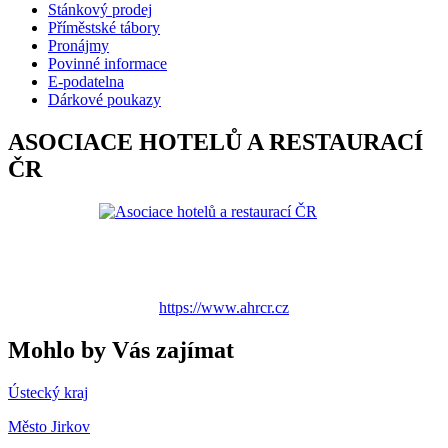
Stánkový prodej
Příměstské tábory
Pronájmy
Povinné informace
E-podatelna
Dárkové poukazy
ASOCIACE HOTELŮ A RESTAURACÍ
ČR
https://www.ahrcr.cz
Mohlo by Vás zajímat
Ústecký kraj
Město Jirkov