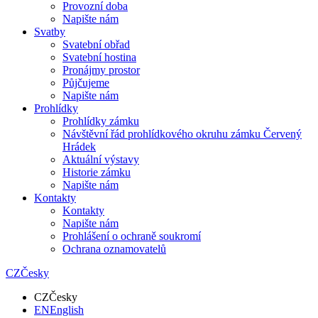
Provozní doba
Napište nám
Svatby
Svatební obřad
Svatební hostina
Pronájmy prostor
Půjčujeme
Napište nám
Prohlídky
Prohlídky zámku
Návštěvní řád prohlídkového okruhu zámku Červený
Hrádek
Aktuální výstavy
Historie zámku
Napište nám
Kontakty
Kontakty
Napište nám
Prohlášení o ochraně soukromí
Ochrana oznamovatelů
CZ
Česky
CZ
Česky
EN
English