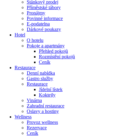
Stánkový prodej
Příměstské tábory
Pronájmy
Povinné informace
E-podatelna
Dárkové poukazy
Hotel
O hotelu
Pokoje a apartmány
Přehled pokojů
Rozmístění pokojů
Ceník
Restaurace
Denní nabídka
Gastro služby
Restaurace
Jídelní lístek
Koktejly
Vinárna
Zahradní restaurace
Oslavy a hostiny
Wellness
Provoz wellness
Rezervace
Ceník