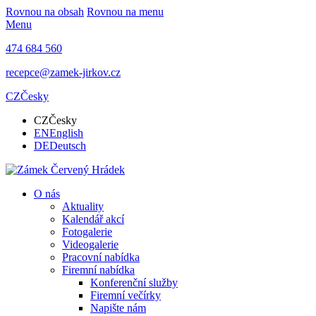
Rovnou na obsah
Rovnou na menu
Menu
474 684 560
recepce@zamek-jirkov.cz
CZ
Česky
CZ
Česky
EN
English
DE
Deutsch
O nás
Aktuality
Kalendář akcí
Fotogalerie
Videogalerie
Pracovní nabídka
Firemní nabídka
Konferenční služby
Firemní večírky
Napište nám