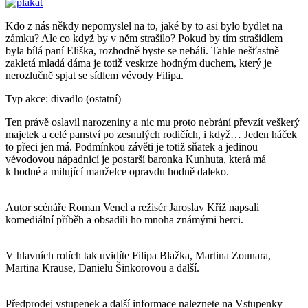
Kdo z nás někdy nepomyslel na to, jaké by to asi bylo bydlet na
zámku? Ale co když by v něm strašilo? Pokud by tím strašidlem
byla bílá paní Eliška, rozhodně byste se nebáli. Tahle nešťastně
zakletá mladá dáma je totiž veskrze hodným duchem, který je
nerozlučně spjat se sídlem vévody Filipa.
Typ akce: divadlo (ostatní)
Ten právě oslavil narozeniny a nic mu proto nebrání převzít veškerý
majetek a celé panství po zesnulých rodičích, i když… Jeden háček
to přeci jen má. Podmínkou závěti je totiž sňatek a jedinou
vévodovou nápadnicí je postarší baronka Kunhuta, která má
k hodné a milující manželce opravdu hodně daleko.
Autor scénáře Roman Vencl a režisér Jaroslav Kříž napsali
komediální příběh a obsadili ho mnoha známými herci.
V hlavních rolích tak uvidíte Filipa Blažka, Martina Zounara,
Martina Krause, Danielu Šinkorovou a další.
Předprodej vstupenek a další informace naleznete na Vstupenky