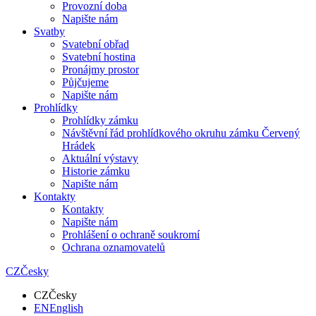
Provozní doba
Napište nám
Svatby
Svatební obřad
Svatební hostina
Pronájmy prostor
Půjčujeme
Napište nám
Prohlídky
Prohlídky zámku
Návštěvní řád prohlídkového okruhu zámku Červený
Hrádek
Aktuální výstavy
Historie zámku
Napište nám
Kontakty
Kontakty
Napište nám
Prohlášení o ochraně soukromí
Ochrana oznamovatelů
CZ
Česky
CZ
Česky
EN
English