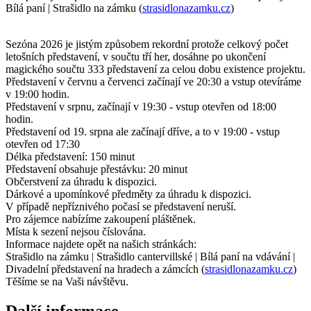
Bílá paní | Strašidlo na zámku (
strasidlonazamku.cz
)
Sezóna 2026 je jistým způsobem rekordní protože celkový počet
letošních představení, v součtu tří her, dosáhne po ukončení
magického součtu 333 představení za celou dobu existence projektu.
Představení v červnu a červenci začínají ve 20:30 a vstup otevíráme
v 19:00 hodin.
Představení v srpnu, začínají v 19:30 - vstup otevřen od 18:00
hodin.
Představení od 19. srpna ale začínají dříve, a to v 19:00 - vstup
otevřen od 17:30
Délka představení: 150 minut
Představení obsahuje přestávku: 20 minut
Občerstvení za úhradu k dispozici.
Dárkové a upomínkové předměty za úhradu k dispozici.
V případě nepříznivého počasí se představení neruší.
Pro zájemce nabízíme zakoupení pláštěnek.
Místa k sezení nejsou číslována.
Informace najdete opět na našich stránkách:
Strašidlo na zámku | Strašidlo cantervillské | Bílá paní na vdávání |
Divadelní představení na hradech a zámcích (
strasidlonazamku.cz
)
Těšíme se na Vaši návštěvu.
Další informace