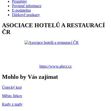
Pronájmy
Povinné informace
E-podatelna
Dárkové poukazy
ASOCIACE HOTELŮ A RESTAURACÍ
ČR
https://www.ahrcr.cz
Mohlo by Vás zajímat
Ústecký kraj
Město Jirkov
Kudy z nudy