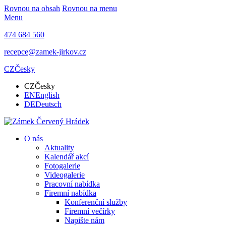
Rovnou na obsah
Rovnou na menu
Menu
474 684 560
recepce@zamek-jirkov.cz
CZ
Česky
CZ
Česky
EN
English
DE
Deutsch
O nás
Aktuality
Kalendář akcí
Fotogalerie
Videogalerie
Pracovní nabídka
Firemní nabídka
Konferenční služby
Firemní večírky
Napište nám