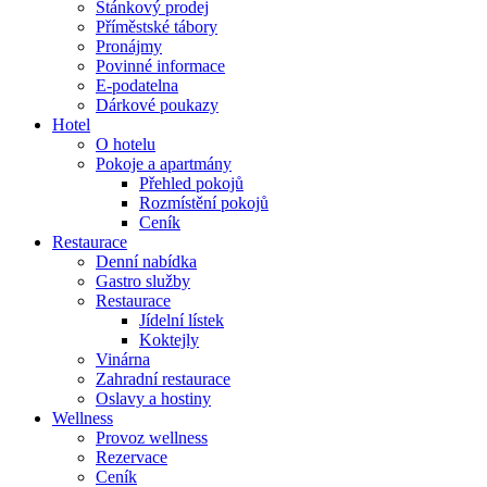
Stánkový prodej
Příměstské tábory
Pronájmy
Povinné informace
E-podatelna
Dárkové poukazy
Hotel
O hotelu
Pokoje a apartmány
Přehled pokojů
Rozmístění pokojů
Ceník
Restaurace
Denní nabídka
Gastro služby
Restaurace
Jídelní lístek
Koktejly
Vinárna
Zahradní restaurace
Oslavy a hostiny
Wellness
Provoz wellness
Rezervace
Ceník