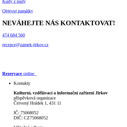
Kudy z nudy
Objevuj památky
NEVÁHEJTE NÁS KONTAKTOVAT!
474 684 560
recepce@zamek-jirkov.cz
Rezervace
online
Kontakty
Kulturní, vzdělávací a informační zařízení Jirkov
příspěvková organizace
Červený Hrádek 1, 431 11
IČ: 75068052
DIČ: CZ75068052