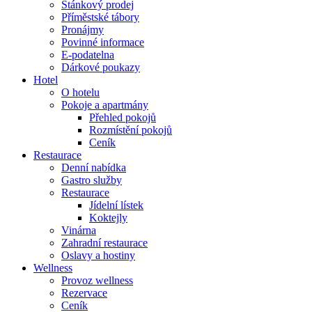
Stánkový prodej
Příměstské tábory
Pronájmy
Povinné informace
E-podatelna
Dárkové poukazy
Hotel
O hotelu
Pokoje a apartmány
Přehled pokojů
Rozmístění pokojů
Ceník
Restaurace
Denní nabídka
Gastro služby
Restaurace
Jídelní lístek
Koktejly
Vinárna
Zahradní restaurace
Oslavy a hostiny
Wellness
Provoz wellness
Rezervace
Ceník