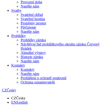
Provozní doba
Napište nám
Svatby
Svatební obřad
Svatební hostina
Pronájmy prostor
Půjčujeme
Napište nám
Prohlídky
Prohlídky zámku
Návštěvní řád prohlídkového okruhu zámku Červený
Hrádek
Aktuální výstavy
Historie zámku
Napište nám
Kontakty
Kontakty
Napište nám
Prohlášení o ochraně soukromí
Ochrana oznamovatelů
CZ
Česky
CZ
Česky
EN
English