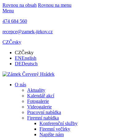
Rovnou na obsah
Rovnou na menu
Menu
474 684 560
recepce@zamek-jirkov.cz
CZ
Česky
CZ
Česky
EN
English
DE
Deutsch
O nás
Aktuality
Kalendář akcí
Fotogalerie
Videogalerie
Pracovní nabídka
Firemní nabídka
Konferenční služby
Firemní večírky
Napište nám