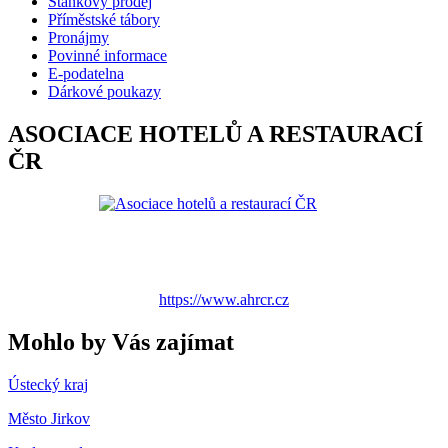
Stánkový prodej
Příměstské tábory
Pronájmy
Povinné informace
E-podatelna
Dárkové poukazy
ASOCIACE HOTELŮ A RESTAURACÍ
ČR
https://www.ahrcr.cz
Mohlo by Vás zajímat
Ústecký kraj
Město Jirkov