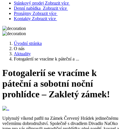
Stánkový prodej
Zobrazit více
Denní nabídka
Zobrazit více
Pronájmy
Zobrazit více
Kontakty
Zobrazit více
Úvodní stránka
O nás
Aktuality
Fotogalerií se vracíme k páteční a ...
Fotogalerií se vracíme k
páteční a sobotní noční
prohlídce – Zakletý zámek!
Uplynulý víkend patřil na Zámek Červený Hrádek jedinečnému
večernímu dobrodružství. Společně s divadlem Divadlo NaOko
jsme pro vás připravili netradiční prohlídky plné napětí, kouzel a