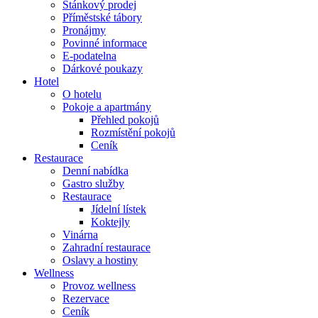
Stánkový prodej
Příměstské tábory
Pronájmy
Povinné informace
E-podatelna
Dárkové poukazy
Hotel
O hotelu
Pokoje a apartmány
Přehled pokojů
Rozmístění pokojů
Ceník
Restaurace
Denní nabídka
Gastro služby
Restaurace
Jídelní lístek
Koktejly
Vinárna
Zahradní restaurace
Oslavy a hostiny
Wellness
Provoz wellness
Rezervace
Ceník