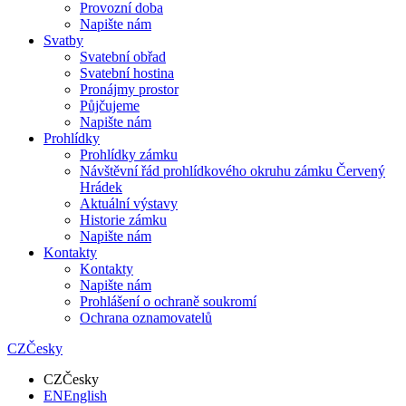
Provozní doba
Napište nám
Svatby
Svatební obřad
Svatební hostina
Pronájmy prostor
Půjčujeme
Napište nám
Prohlídky
Prohlídky zámku
Návštěvní řád prohlídkového okruhu zámku Červený
Hrádek
Aktuální výstavy
Historie zámku
Napište nám
Kontakty
Kontakty
Napište nám
Prohlášení o ochraně soukromí
Ochrana oznamovatelů
CZ
Česky
CZ
Česky
EN
English