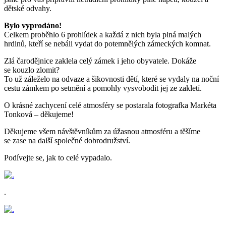
dětské odvahy.
Bylo vyprodáno!
Celkem proběhlo 6 prohlídek a každá z nich byla plná malých
hrdinů, kteří se nebáli vydat do potemnělých zámeckých komnat.
Zlá čarodějnice zaklela celý zámek i jeho obyvatele. Dokáže
se kouzlo zlomit?
To už záleželo na odvaze a šikovnosti dětí, které se vydaly na noční
cestu zámkem po setmění a pomohly vysvobodit jej ze zakletí.
O krásné zachycení celé atmosféry se postarala fotografka Markéta
Tonková – děkujeme!
Děkujeme všem návštěvníkům za úžasnou atmosféru a těšíme
se zase na další společné dobrodružství.
Podívejte se, jak to celé vypadalo.
.