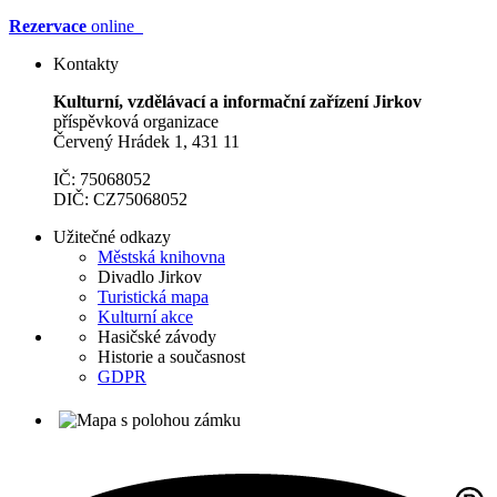
Rezervace
online
Kontakty
Kulturní, vzdělávací a informační zařízení Jirkov
příspěvková organizace
Červený Hrádek 1, 431 11
IČ: 75068052
DIČ: CZ75068052
Užitečné odkazy
Městská knihovna
Divadlo Jirkov
Turistická mapa
Kulturní akce
Hasičské závody
Historie a současnost
GDPR