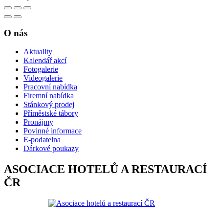
O nás
Aktuality
Kalendář akcí
Fotogalerie
Videogalerie
Pracovní nabídka
Firemní nabídka
Stánkový prodej
Příměstské tábory
Pronájmy
Povinné informace
E-podatelna
Dárkové poukazy
ASOCIACE HOTELŮ A RESTAURACÍ
ČR