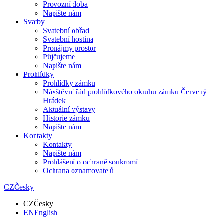
Provozní doba
Napište nám
Svatby
Svatební obřad
Svatební hostina
Pronájmy prostor
Půjčujeme
Napište nám
Prohlídky
Prohlídky zámku
Návštěvní řád prohlídkového okruhu zámku Červený
Hrádek
Aktuální výstavy
Historie zámku
Napište nám
Kontakty
Kontakty
Napište nám
Prohlášení o ochraně soukromí
Ochrana oznamovatelů
CZ
Česky
CZ
Česky
EN
English