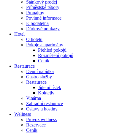
Stánkový prodej
Příměstské tábory
Pronájmy
Povinné informace
E-podatelna
Dárkové poukazy
Hotel
O hotelu
Pokoje a apartmány
Přehled pokojů
Rozmístění pokojů
Ceník
Restaurace
Denní nabídka
Gastro služby
Restaurace
Jídelní lístek
Koktejly
Vinárna
Zahradní restaurace
Oslavy a hostiny
Wellness
Provoz wellness
Rezervace
Ceník