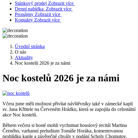
Stánkový prodej
Zobrazit více
Denní nabídka
Zobrazit více
Pronájmy
Zobrazit více
Kontakty
Zobrazit více
Úvodní stránka
O nás
Aktuality
Noc kostelů 2026 je za námi
Noc kostelů 2026 je za námi
Včera jsme měli možnost přivítat návštěvníky také v zámecké kapli
sv. Jana Křtitele na Červeném Hrádku, která se zapojila do celostátní
akce Noc kostelů.
Během večera si hosté mohli vychutnat houslový recitál Martina
Černého, varhanní preludium Tomáše Horáka, komentovanou
prohlídku kaple a závěrečné chvály v podání Scholy Chomutov.