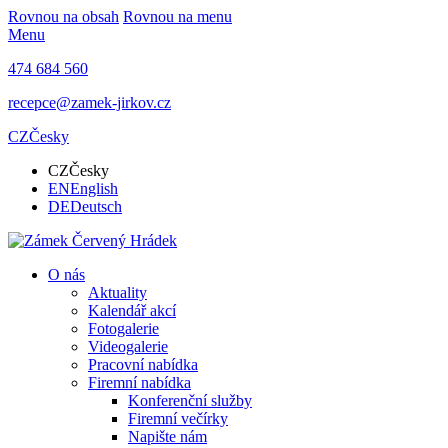
Rovnou na obsah
Rovnou na menu
Menu
474 684 560
recepce@zamek-jirkov.cz
CZ
Česky
CZ
Česky
EN
English
DE
Deutsch
O nás
Aktuality
Kalendář akcí
Fotogalerie
Videogalerie
Pracovní nabídka
Firemní nabídka
Konferenční služby
Firemní večírky
Napište nám