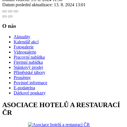
Datum poslední aktualizace:
13. 8. 2024 13:01
O nás
Aktuality
Kalendář akcí
Fotogalerie
Videogalerie
Pracovní nabídka
Firemní nabídka
Stánkový prodej
Příměstské tábory
Pronájmy
Povinné informace
E-podatelna
Dárkové poukazy
ASOCIACE HOTELŮ A RESTAURACÍ
ČR