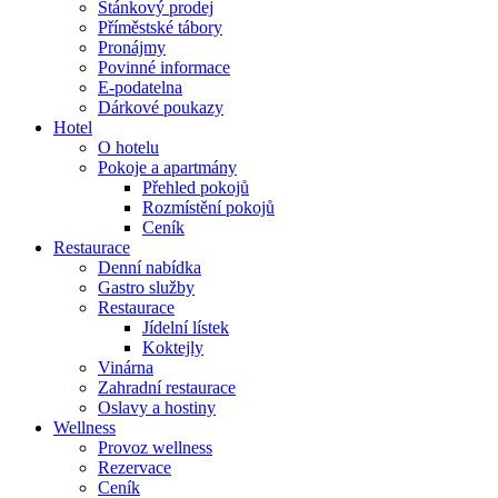
Stánkový prodej
Příměstské tábory
Pronájmy
Povinné informace
E-podatelna
Dárkové poukazy
Hotel
O hotelu
Pokoje a apartmány
Přehled pokojů
Rozmístění pokojů
Ceník
Restaurace
Denní nabídka
Gastro služby
Restaurace
Jídelní lístek
Koktejly
Vinárna
Zahradní restaurace
Oslavy a hostiny
Wellness
Provoz wellness
Rezervace
Ceník