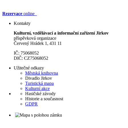
Rezervace
online
Kontakty
Kulturní, vzdělávací a informační zařízení Jirkov
příspěvková organizace
Červený Hrádek 1, 431 11
IČ: 75068052
DIČ: CZ75068052
Užitečné odkazy
Městská knihovna
Divadlo Jirkov
Turistická mapa
Kulturní akce
Hasičské závody
Historie a současnost
GDPR