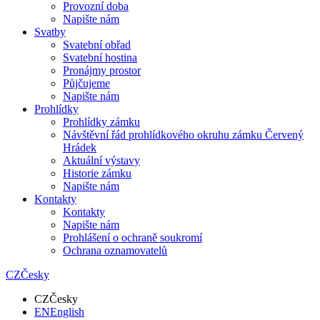
Provozní doba
Napište nám
Svatby
Svatební obřad
Svatební hostina
Pronájmy prostor
Půjčujeme
Napište nám
Prohlídky
Prohlídky zámku
Návštěvní řád prohlídkového okruhu zámku Červený
Hrádek
Aktuální výstavy
Historie zámku
Napište nám
Kontakty
Kontakty
Napište nám
Prohlášení o ochraně soukromí
Ochrana oznamovatelů
CZ
Česky
CZ
Česky
EN
English