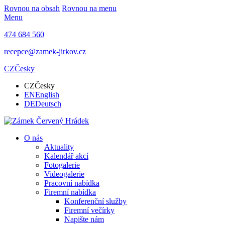
Rovnou na obsah
Rovnou na menu
Menu
474 684 560
recepce@zamek-jirkov.cz
CZ
Česky
CZ
Česky
EN
English
DE
Deutsch
O nás
Aktuality
Kalendář akcí
Fotogalerie
Videogalerie
Pracovní nabídka
Firemní nabídka
Konferenční služby
Firemní večírky
Napište nám