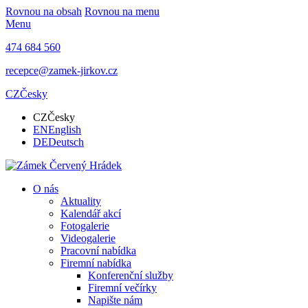
Rovnou na obsah
Rovnou na menu
Menu
474 684 560
recepce@zamek-jirkov.cz
CZ
Česky
CZ
Česky
EN
English
DE
Deutsch
O nás
Aktuality
Kalendář akcí
Fotogalerie
Videogalerie
Pracovní nabídka
Firemní nabídka
Konferenční služby
Firemní večírky
Napište nám