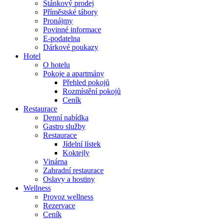
Stánkový prodej
Příměstské tábory
Pronájmy
Povinné informace
E-podatelna
Dárkové poukazy
Hotel
O hotelu
Pokoje a apartmány
Přehled pokojů
Rozmístění pokojů
Ceník
Restaurace
Denní nabídka
Gastro služby
Restaurace
Jídelní lístek
Koktejly
Vinárna
Zahradní restaurace
Oslavy a hostiny
Wellness
Provoz wellness
Rezervace
Ceník