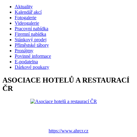
Aktuality
Kalendář akcí
Fotogalerie
Videogalerie
Pracovní nabídka
Firemní nabídka
Stánkový prodej
Příměstské tábory
Pronájmy
Povinné informace
E-podatelna
Dárkové poukazy
ASOCIACE HOTELŮ A RESTAURACÍ
ČR
https://www.ahrcr.cz