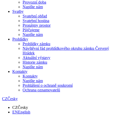
Provozní doba
Napište nám
Svatby
Svatební obřad
Svatební hostina
Pronájmy prostor
Půjčujeme
Napište nám
Prohlídky
Prohlídky zámku
Návštěvní řád prohlídkového okruhu zámku Červený
Hrádek
Aktuální výstavy
Historie zámku
Napište nám
Kontakty
Kontakty
Napište nám
Prohlášení o ochraně soukromí
Ochrana oznamovatelů
CZ
Česky
CZ
Česky
EN
English