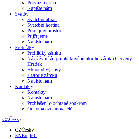
Provozní doba
Napište nám
Svatby
Svatební obřad
Svatební hostina
Pronájmy prostor
Půjčujeme
Napište nám
Prohlídky
Prohlídky zámku
Návštěvní řád prohlídkového okruhu zámku Červený
Hrádek
Aktuální výstavy
Historie zámku
Napište nám
Kontakty
Kontakty
Napište nám
Prohlášení o ochraně soukromí
Ochrana oznamovatelů
CZ
Česky
CZ
Česky
EN
English