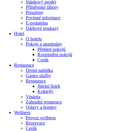
Stánkový prodej
Příměstské tábory
Pronájmy
Povinné informace
E-podatelna
Dárkové poukazy
Hotel
O hotelu
Pokoje a apartmány
Přehled pokojů
Rozmístění pokojů
Ceník
Restaurace
Denní nabídka
Gastro služby
Restaurace
Jídelní lístek
Koktejly
Vinárna
Zahradní restaurace
Oslavy a hostiny
Wellness
Provoz wellness
Rezervace
Ceník