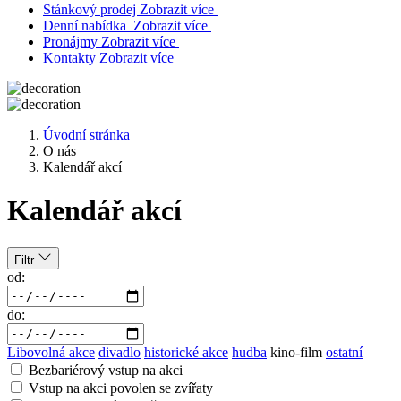
Stánkový prodej
Zobrazit více
Denní nabídka
Zobrazit více
Pronájmy
Zobrazit více
Kontakty
Zobrazit více
Úvodní stránka
O nás
Kalendář akcí
Kalendář akcí
Filtr
od:
do:
Libovolná akce
divadlo
historické akce
hudba
kino-film
ostatní
Bezbariérový vstup na akci
Vstup na akci povolen se zvířaty