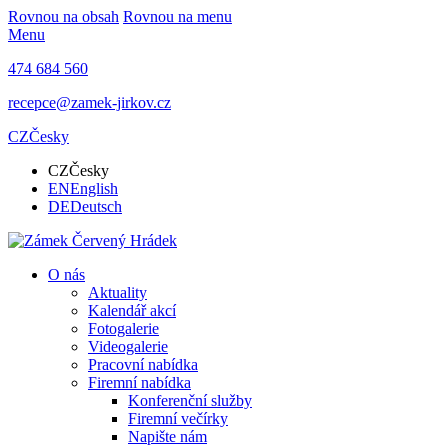
Rovnou na obsah
Rovnou na menu
Menu
474 684 560
recepce@zamek-jirkov.cz
CZ
Česky
CZ
Česky
EN
English
DE
Deutsch
O nás
Aktuality
Kalendář akcí
Fotogalerie
Videogalerie
Pracovní nabídka
Firemní nabídka
Konferenční služby
Firemní večírky
Napište nám