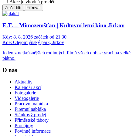
Akce je vhodná pro děti
Zrušit filtr
Filtrovat
E.T. – Mimozemšťan | Kultovní letní kino Jirkov
Kdy:
8. 8. 2026 začátek od 21:30
Kde:
Olejomlýnský park, Jirkov
Jeden z nejkrásnějších rodinných filmů všech dob se vrací na velké
plátno.
O nás
Aktuality
Kalendář akcí
Fotogalerie
Videogalerie
Pracovní nabídka
Firemní nabídka
Stánkový prodej
Příměstské tábory
Pronájmy
Povinné informace