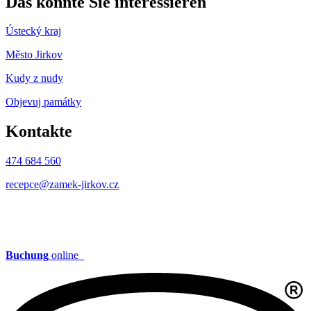
Das könnte Sie interessieren
Ústecký kraj
Město Jirkov
Kudy z nudy
Objevuj památky
Kontakte
474 684 560
recepce@zamek-jirkov.cz
Buchung
online