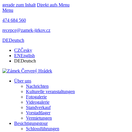
gerade zum Inhalt
Direkt aufs Menu
Menu
474 684 560
recepce@zamek-jirkov.cz
DE
Deutsch
CZ
Česky
EN
English
DE
Deutsch
Über uns
Nachrichten
Kulturelle veranstaltungen
Fotogalerie
Videogalerie
Standverkauf
Vorstadtlager
Vermietungen
Besichtigungstour
Schlossführungen