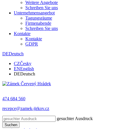
Weitere Angebote
Schreiben Sie uns
Unternehmensangebot
Tagungsräume
Firmenabende
Schreiben Sie uns
Kontakte
Kontakte
GDPR
DE
Deutsch
CZ
Česky
EN
English
DE
Deutsch
474 684 560
recepce@zamek-jirkov.cz
gesuchter Ausdruck
Suchen