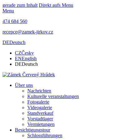
gerade zum Inhalt
Direkt aufs Menu
Menu
474 684 560
recepce@zamek-jirkov.cz
DE
Deutsch
CZ
Česky
EN
English
DE
Deutsch
Über uns
Nachrichten
Kulturelle veranstaltungen
Fotogalerie
Videogalerie
Standverkauf
Vorstadtlager
Vermietungen
Besichtigungstour
Schlossführungen