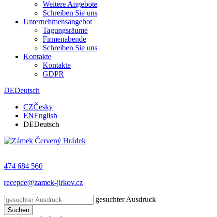
Weitere Angebote
Schreiben Sie uns
Unternehmensangebot
Tagungsräume
Firmenabende
Schreiben Sie uns
Kontakte
Kontakte
GDPR
DE
Deutsch
CZ
Česky
EN
English
DE
Deutsch
474 684 560
recepce@zamek-jirkov.cz
gesuchter Ausdruck
Suchen