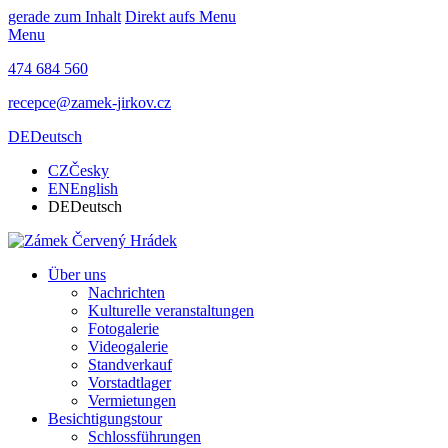
gerade zum Inhalt
Direkt aufs Menu
Menu
474 684 560
recepce@zamek-jirkov.cz
DE
Deutsch
CZ
Česky
EN
English
DE
Deutsch
Über uns
Nachrichten
Kulturelle veranstaltungen
Fotogalerie
Videogalerie
Standverkauf
Vorstadtlager
Vermietungen
Besichtigungstour
Schlossführungen