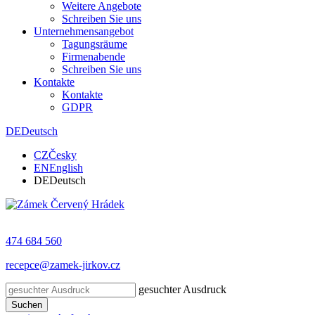
Weitere Angebote
Schreiben Sie uns
Unternehmensangebot
Tagungsräume
Firmenabende
Schreiben Sie uns
Kontakte
Kontakte
GDPR
DE
Deutsch
CZ
Česky
EN
English
DE
Deutsch
474 684 560
recepce@zamek-jirkov.cz
gesuchter Ausdruck
Suchen