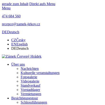
gerade zum Inhalt
Direkt aufs Menu
Menu
474 684 560
recepce@zamek-jirkov.cz
DE
Deutsch
CZ
Česky
EN
English
DE
Deutsch
Über uns
Nachrichten
Kulturelle veranstaltungen
Fotogalerie
Videogalerie
Standverkauf
Vorstadtlager
Vermietungen
Besichtigungstour
Schlossführungen